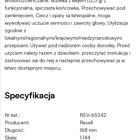
wodorozcieńczalne. Butelka z klejem (12,5 g) z
funkcjonalną, spiczastą końcówką. Przechowywać pod
zamknięciem. Ciecz i opary są łatwopalne, mogą
wywoływać uczucie senności i zawroty głowy. Utylizacja
zgodnie z
lokalnymi/regionalnymi/krajowymi/międzynarodowymi
przepisami. Używać pod nadzorem osoby dorosłej. Przed
użyciem należy razem z dzieckiem przeczytać instrukcję i
zastosować się do niej a następnie przechowywać ją w
łatwo dostępnym miejscu.
Specyfikacja
Nr kat.:
REV-65242
Producent:
Revell
Długość:
168 mm
Skala:
1:144