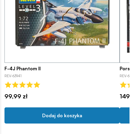
F-4J Phantom II
Porsc
REV-63941
REV-676
99,99 zł
149,9
Dodaj do koszyka