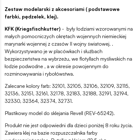
Zestaw modelarski z akcesoriami ( podstawowe
farbki, pędzelek, klej).
KFK (Kriegsfischkutter)
- były łodziami wzorowanymi na
małych pomocniczych okrętach wojennych niemieckiej
marynarki wojennej z czasów II wojny światowej. .
Wykorzystywano je w placówkach i służbach
bezpieczeństwa na wybrzeżu, we flotyllach myśliwskich na
łodzie podwodne , a w okresie powojennym do
rozminowywania i rybołówstwa.
Zalecane kolory farb: 32101, 32105, 32106, 32109, 32115,
32136, 32151, 32161, 32178, 32183, 32188, 32191, 32194,
32330, 32364, 32374, 32731.
Plastikowy model do sklejania Revell (REV-65242).
Produkt nie jest odpowiedni dla dzieci poniżej 8 roku życia.
Zawiera klej na bazie rozpuszczalnika farby