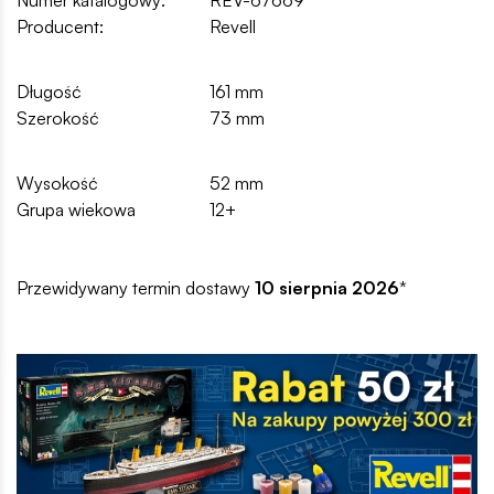
Numer katalogowy:
REV-67669
Producent:
Revell
Długość
161 mm
Szerokość
73 mm
Wysokość
52 mm
Grupa wiekowa
12+
Przewidywany termin dostawy
10 sierpnia 2026
*