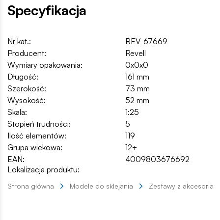
Specyfikacja
Nr kat.:
REV-67669
Producent:
Revell
Wymiary opakowania:
0x0x0
Długość:
161 mm
Szerokość:
73 mm
Wysokość:
52 mm
Skala:
1:25
Stopień trudności:
5
Ilość elementów:
119
Grupa wiekowa:
12+
EAN:
4009803676692
Lokalizacja produktu:
Strona główna
Modele do sklejania
Zestawy z akcesoriam