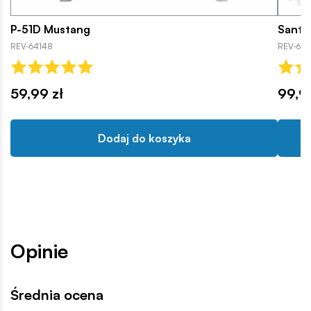
P-51D Mustang
Santa
REV-64148
REV-656
59,99 zł
99,9
Dodaj do koszyka
Opinie
Średnia ocena