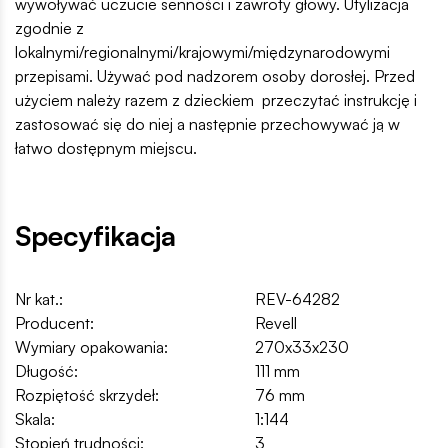
wywoływać uczucie senności i zawroty głowy. Utylizacja
zgodnie z
lokalnymi/regionalnymi/krajowymi/międzynarodowymi
przepisami. Używać pod nadzorem osoby dorosłej. Przed
użyciem należy razem z dzieckiem przeczytać instrukcję i
zastosować się do niej a następnie przechowywać ją w
łatwo dostępnym miejscu.
Specyfikacja
Nr kat.:
REV-64282
Producent:
Revell
Wymiary opakowania:
270x33x230
Długość:
111 mm
Rozpiętość skrzydeł:
76 mm
Skala:
1:144
Stopień trudności:
3