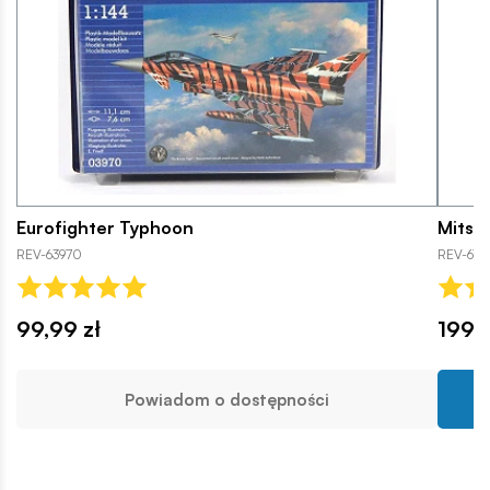
Eurofighter Typhoon
Mitsub
REV-63970
REV-6769
99,99 zł
199,9
Powiadom o dostępności