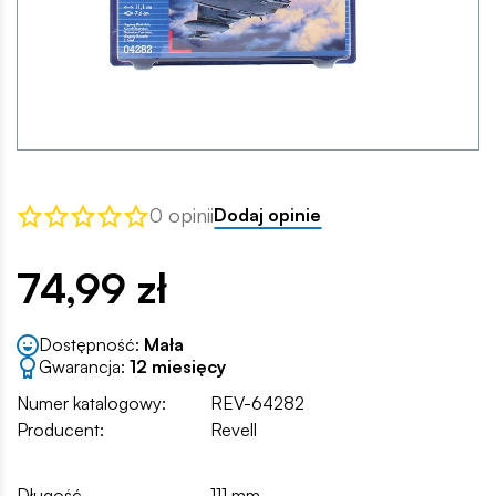
0 opinii
Dodaj opinie
74,99 zł
Dostępność:
Mała
Gwarancja:
12 miesięcy
Numer katalogowy:
REV-64282
Producent:
Revell
Długość
111 mm