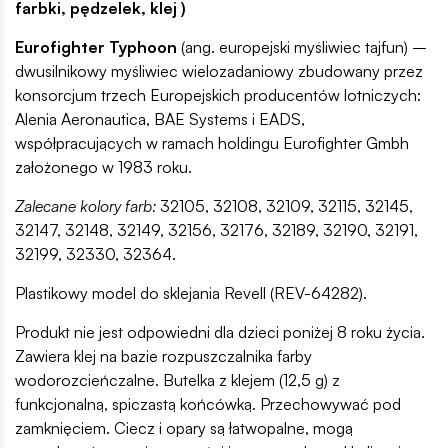
farbki, pędzelek, klej )
Eurofighter Typhoon
(ang. europejski myśliwiec tajfun) –
dwusilnikowy myśliwiec wielozadaniowy zbudowany przez
konsorcjum trzech Europejskich producentów lotniczych:
Alenia Aeronautica, BAE Systems i EADS,
współpracujących w ramach holdingu Eurofighter Gmbh
założonego w 1983 roku.
Zalecane kolory farb:
32105, 32108, 32109, 32115, 32145,
32147, 32148, 32149, 32156, 32176, 32189, 32190, 32191,
32199, 32330, 32364.
Plastikowy model do sklejania Revell (REV-64282).
Produkt nie jest odpowiedni dla dzieci poniżej 8 roku życia.
Zawiera klej na bazie rozpuszczalnika farby
wodorozcieńczalne. Butelka z klejem (12,5 g) z
funkcjonalną, spiczastą końcówką. Przechowywać pod
zamknięciem. Ciecz i opary są łatwopalne, mogą