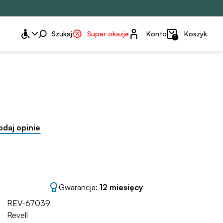
Konto
Szukaj
Super okazje
Konto
Koszyk
0
odaj opinie
Gwarancja:
12 miesięcy
REV-67039
Revell