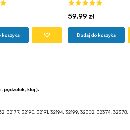
59,99 zł
o koszyka
Dodaj do koszyka
 pędzelek, klej ).
2152, 32177, 32190, 32191, 32194, 32199, 32302, 32374, 32378