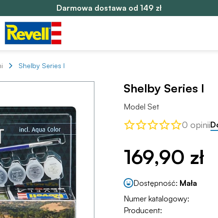
Darmowa dostawa od 149 zł
i
Shelby Series I
Shelby Series I
Model Set
0 opinii
D
169,90 zł
Dostępność:
Mała
Numer katalogowy:
Producent: