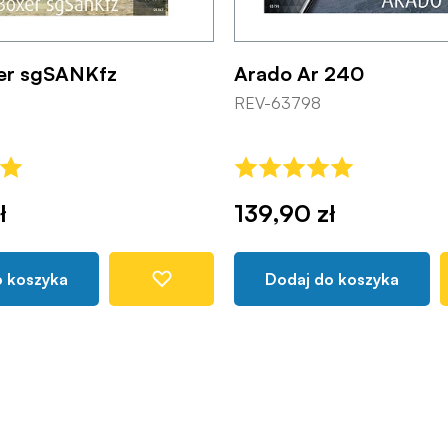
er sgSANKfz
Arado Ar 240
REV-63798
ł
139,90 zł
o koszyka
Dodaj do koszyka