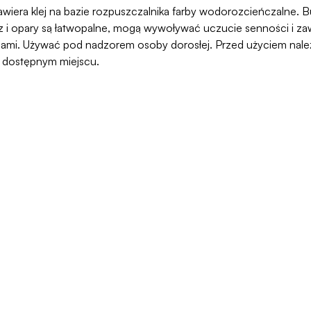
awiera klej na bazie rozpuszczalnika farby wodorozcieńczalne. But
 opary są łatwopalne, mogą wywoływać uczucie senności i zawr
ami. Używać pod nadzorem osoby dorosłej. Przed użyciem należy
o dostępnym miejscu.