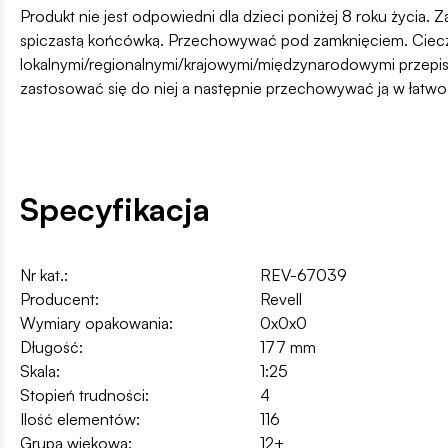
Produkt nie jest odpowiedni dla dzieci poniżej 8 roku życia. Z
spiczastą końcówką. Przechowywać pod zamknięciem. Ciecz i
lokalnymi/regionalnymi/krajowymi/międzynarodowymi przepis
zastosować się do niej a następnie przechowywać ją w łatw
Specyfikacja
Nr kat.:
REV-67039
Producent:
Revell
Wymiary opakowania:
0x0x0
Długość:
177 mm
Skala:
1:25
Stopień trudności:
4
Ilość elementów:
116
Grupa wiekowa:
12+