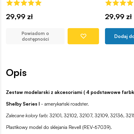
29,99 zł
29,99 zł
Powiadom o
Dodaj d
dostępności
Opis
Zestaw modelarski z akcesoriami ( 4 podstawowe farbki,
Shelby Series I
- amerykański roadster.
Zalecane kolory farb
: 32101, 32102, 32107, 32109, 32136, 3
Plastikowy model do sklejania Revell (REV-67039).