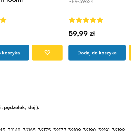
REV-39624
59,99 zł
o koszyka
Dodaj do koszyka
 pędzelek, klej ).
145, 32148, 32165, 32175, 32177, 32189, 32190, 32191, 32199.