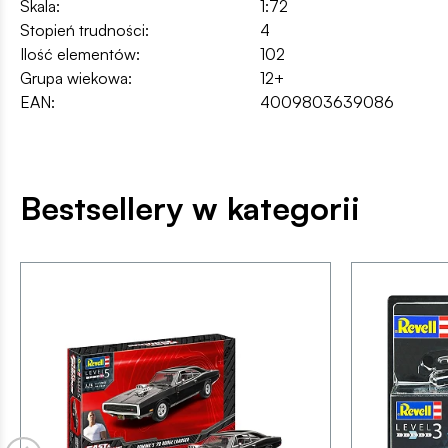
Skala:
1:72
Stopień trudności:
4
Ilość elementów:
102
Grupa wiekowa:
12+
EAN:
4009803639086
Bestsellery w kategorii