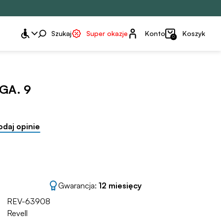
Konto
Szukaj
Super okazje
Konto
Koszyk
0
GA. 9
odaj opinie
Gwarancja:
12 miesięcy
REV-63908
Revell