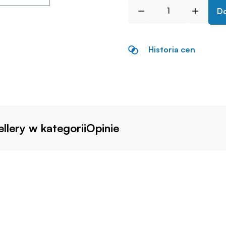
Do
Historia cen
llery w kategorii
Opinie