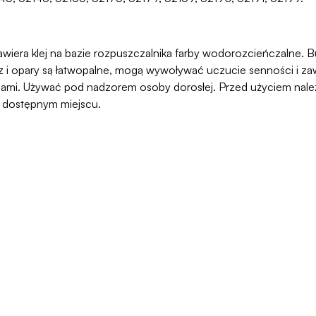
awiera klej na bazie rozpuszczalnika farby wodorozcieńczalne. But
 opary są łatwopalne, mogą wywoływać uczucie senności i zawr
ami. Używać pod nadzorem osoby dorosłej. Przed użyciem należy
o dostępnym miejscu.