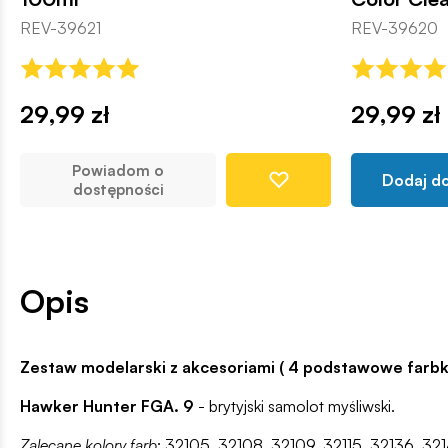
REV-39621
REV-39620
29,99 zł
29,99 zł
Powiadom o
Dodaj d
dostępności
Opis
Zestaw modelarski z akcesoriami ( 4 podstawowe farbki,
Hawker Hunter FGA. 9
- brytyjski samolot myśliwski.
Zalecane kolory farb
: 32105, 32108, 32109, 32115, 32136, 32