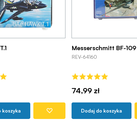
T.1
Messerschmitt BF-109
REV-64160
74,99 zł
o koszyka
Dodaj do koszyka