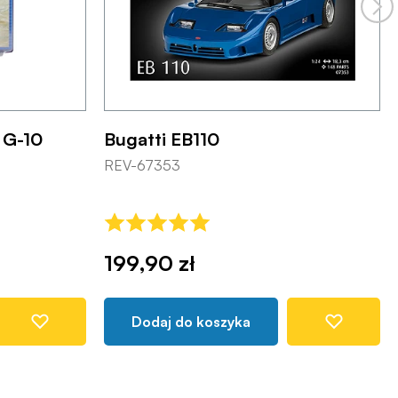
 G-10
Bugatti EB110
REV-67353
199,90 zł
Dodaj do koszyka