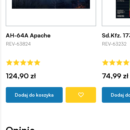
AH-64A Apache
Sd.Kfz. 
REV-63824
REV-63232
124,90 zł
74,99 zł
Dodaj do koszyka
Dodaj d
Opinie