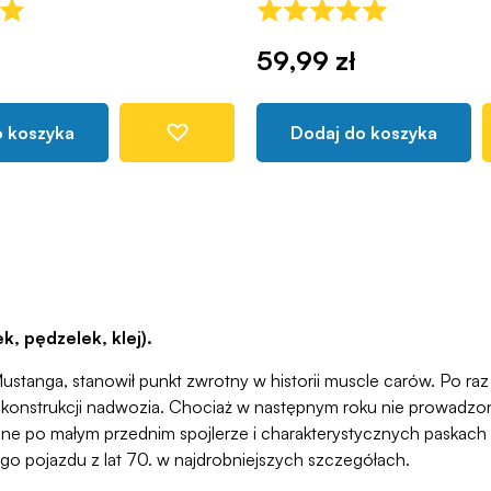
59,99 zł
o koszyka
Dodaj do koszyka
, pędzelek, klej).
stanga, stanowił punkt zwrotny w historii muscle carów. Po ra
konstrukcji nadwozia. Chociaż w następnym roku nie prowadzo
e po małym przednim spojlerze i charakterystycznych paskach n
ego pojazdu z lat 70. w najdrobniejszych szczegółach.