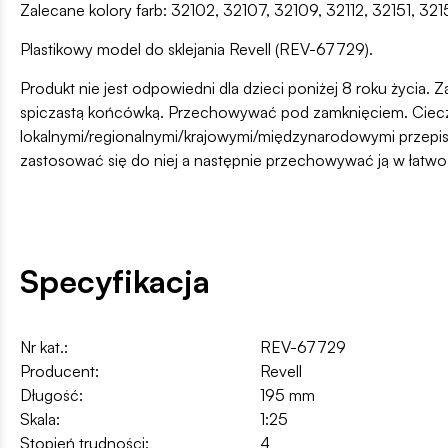
Zalecane kolory farb: 32102, 32107, 32109, 32112, 32151, 
Plastikowy model do sklejania Revell (REV-67729).
Produkt nie jest odpowiedni dla dzieci poniżej 8 roku życia. Z
spiczastą końcówką. Przechowywać pod zamknięciem. Ciecz i
lokalnymi/regionalnymi/krajowymi/międzynarodowymi przepis
zastosować się do niej a następnie przechowywać ją w łatw
Specyfikacja
Nr kat.:
REV-67729
Producent:
Revell
Długość:
195 mm
Skala:
1:25
Stopień trudności:
4