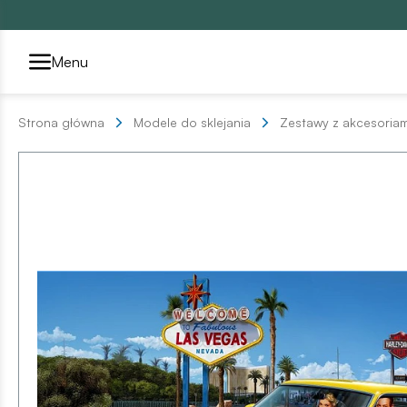
Przełącznik segmentów2
Menu
Strona główna
Modele do sklejania
Zestawy z akcesoriam