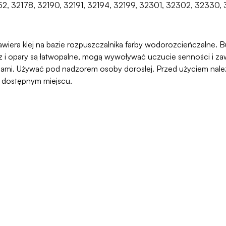
32152, 32178, 32190, 32191, 32194, 32199, 32301, 32302, 32330
awiera klej na bazie rozpuszczalnika farby wodorozcieńczalne. But
 opary są łatwopalne, mogą wywoływać uczucie senności i zawr
ami. Używać pod nadzorem osoby dorosłej. Przed użyciem należy
o dostępnym miejscu.