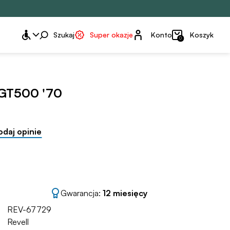
Konto
Szukaj
Super okazje
Konto
Koszyk
0
 GT500 '70
odaj opinie
Gwarancja:
12 miesięcy
REV-67729
Revell