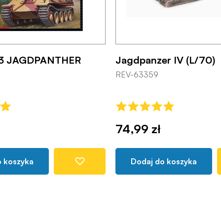
173 JAGDPANTHER
Jagdpanzer IV (L/70)
REV-63359
74,99 zł
o koszyka
Dodaj do koszyka