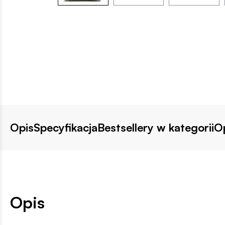
Opis
Specyfikacja
Bestsellery w kategorii
Op
Opis