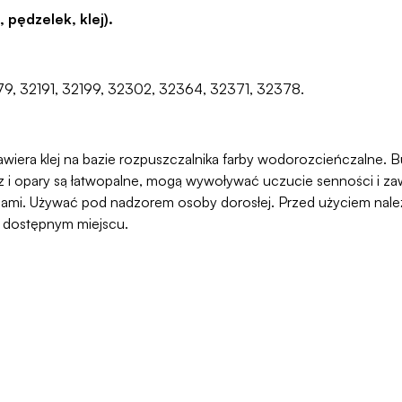
pędzelek, klej).
179, 32191, 32199, 32302, 32364, 32371, 32378.
awiera klej na bazie rozpuszczalnika farby wodorozcieńczalne. But
 opary są łatwopalne, mogą wywoływać uczucie senności i zawr
ami. Używać pod nadzorem osoby dorosłej. Przed użyciem należy
o dostępnym miejscu.