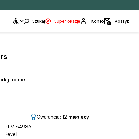
Konto
Szukaj
Super okazje
Konto
Koszyk
0
ers
odaj opinie
Gwarancja:
12 miesięcy
REV-64986
Revell