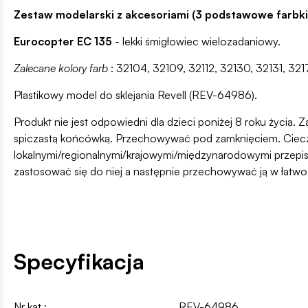
Zestaw modelarski z akcesoriami (3 podstawowe farbki, 
Eurocopter EC 135
- lekki śmigłowiec wielozadaniowy.
Zalecane kolory farb
: 32104, 32109, 32112, 32130, 32131, 32
Plastikowy model do sklejania Revell (REV-64986).
Produkt nie jest odpowiedni dla dzieci poniżej 8 roku życia. Z
spiczastą końcówką. Przechowywać pod zamknięciem. Ciecz i
lokalnymi/regionalnymi/krajowymi/międzynarodowymi przepis
zastosować się do niej a następnie przechowywać ją w łatw
Specyfikacja
Nr kat.:
REV-64986