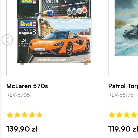
McLaren 570s
Patrol To
REV-67051
REV-65175
139,90 zł
119,90 z