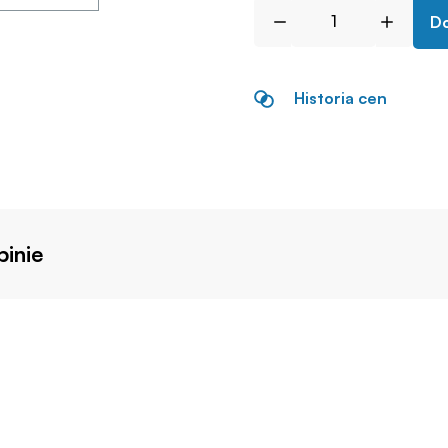
Do
Historia cen
inie