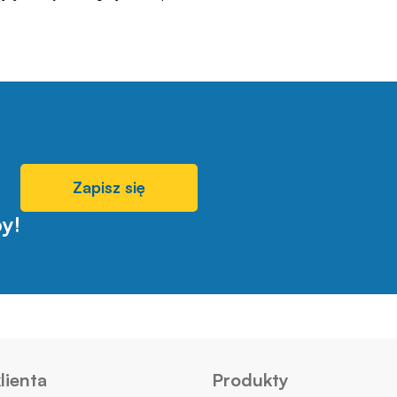
Zapisz się
y!
lienta
Produkty