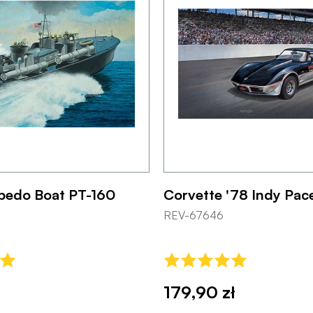
rpedo Boat PT-160
Corvette '78 Indy Pac
REV-67646
ł
179,90 zł