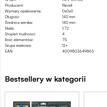
Producent:
Revell
Wymiary opakowania:
0x0x0
Długość:
143 mm
Średnica wirnika:
140 mm
Skala:
1:72
Stopień trudności:
4
Ilość elementów:
75
Grupa wiekowa:
12+
EAN:
4009803649863
Bestsellery w kategorii