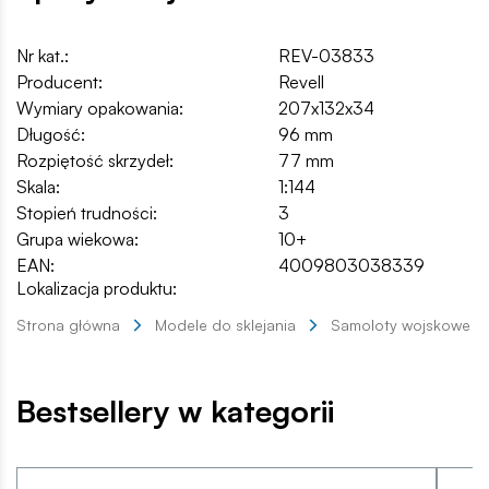
Nr kat.:
REV-03833
Producent:
Revell
Wymiary opakowania:
207x132x34
Długość:
96 mm
Rozpiętość skrzydeł:
77 mm
Skala:
1:144
Stopień trudności:
3
Grupa wiekowa:
10+
EAN:
4009803038339
Lokalizacja produktu:
Strona główna
Modele do sklejania
Samoloty wojskowe
Bestsellery w kategorii