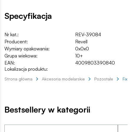
Specyfikacja
Nr kat.:
REV-39084
Producent:
Revell
Wymiary opakowania:
0x0x0
Grupa wiekowa:
10+
EAN:
4009803390840
Lokalizacja produktu:
Strona główna
Akcesoria modelarskie
Pozostałe
Fix K
Bestsellery w kategorii