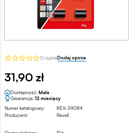
0 opinii
Dodaj opinie
31,90 zł
Dostępność:
Mała
Gwarancja:
12 miesięcy
Numer katalogowy:
REV-39084
Producent:
Revell
Grupa wiekowa
10+