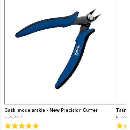
Cążki modelarskie - New Precision Cutter
Taśma
REV-39086
REV-396