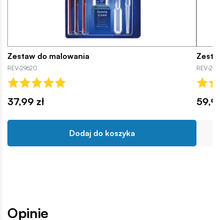
Zestaw do malowania
Zesta
REV-29620
REV-2961
37,99 zł
59,9
Dodaj do koszyka
Opinie