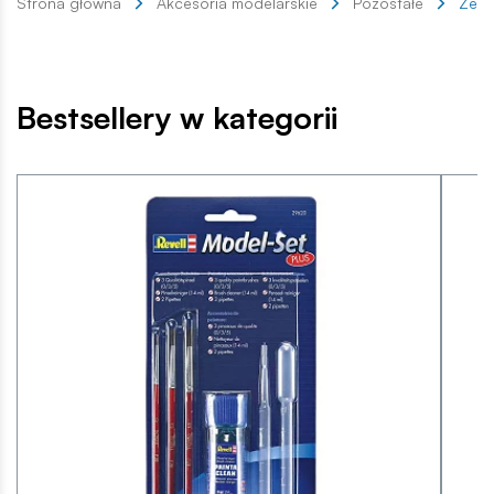
Strona główna
Akcesoria modelarskie
Pozostałe
Zest
Bestsellery w kategorii