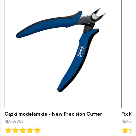
Cążki modelarskie - New Precision Cutter
Fix Ki
REV-39086
REV-39