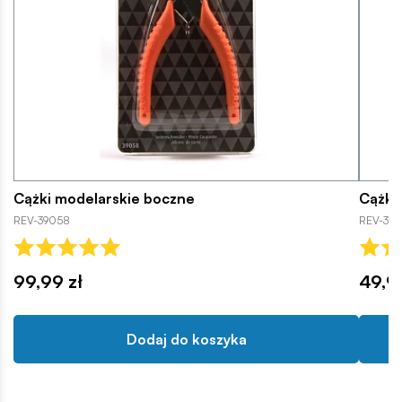
Cążki modelarskie boczne
Cążki
REV-39058
REV-39
99,99 zł
49,9
Dodaj do koszyka