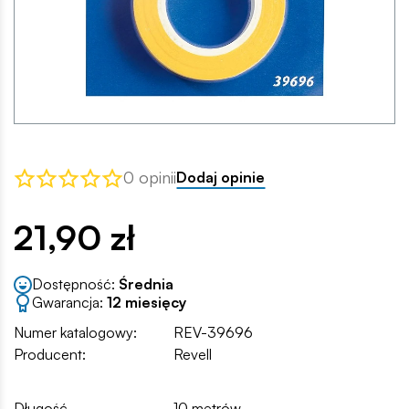
0 opinii
Dodaj opinie
21,90 zł
Dostępność:
Średnia
Gwarancja:
12 miesięcy
Numer katalogowy:
REV-39696
Producent:
Revell
Długość
10 metrów