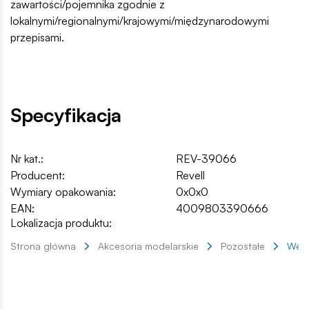
zawartości/pojemnika zgodnie z
lokalnymi/regionalnymi/krajowymi/międzynarodowymi
przepisami.
Specyfikacja
Nr kat.:
REV-39066
Producent:
Revell
Wymiary opakowania:
0x0x0
EAN:
4009803390666
Lokalizacja produktu:
Strona główna
Akcesoria modelarskie
Pozostałe
Weat