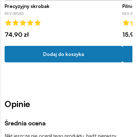
Precyzyjny skrobak
Pilnic
REV-39083
REV-390
74,90 zł
15,99
Dodaj do koszyka
Opinie
Średnia ocena
Nikt jeszcze nie ocenił tego produktu, bądź pierwszy