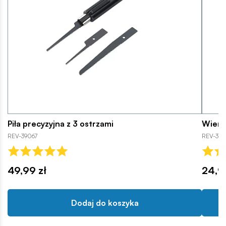
Piła precyzyjna z 3 ostrzami
Wiertł
REV-39067
REV-39
49,99 zł
24,9
Dodaj do koszyka