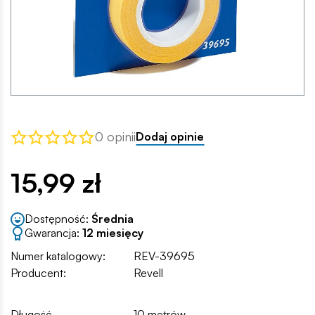
0 opinii
Dodaj opinie
15,99 zł
Dostępność:
Średnia
Gwarancja:
12 miesięcy
Numer katalogowy:
REV-39695
Producent:
Revell
Długość
10 metrów