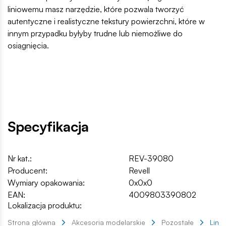
liniowemu masz narzędzie, które pozwala tworzyć
autentyczne i realistyczne tekstury powierzchni, które w
innym przypadku byłyby trudne lub niemożliwe do
osiągnięcia.
Specyfikacja
Nr kat.:
REV-39080
Producent:
Revell
Wymiary opakowania:
0x0x0
EAN:
4009803390802
Lokalizacja produktu:
Strona główna
Akcesoria modelarskie
Pozostałe
Line