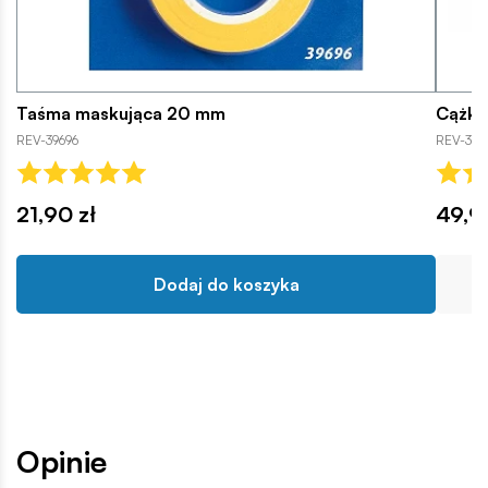
Taśma maskująca 20 mm
Cążki 
REV-39696
REV-39
21,90 zł
49,9
Dodaj do koszyka
Opinie