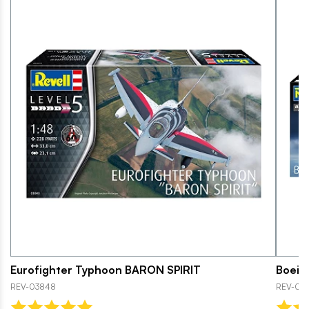
Eurofighter Typhoon BARON SPIRIT
Boein
REV-03848
REV-037