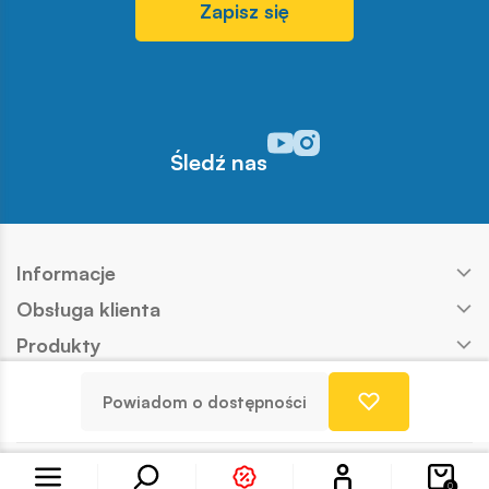
Zapisz się
Odwiedź nasz profil w serwisi
Odwiedź nasz profil w serw
Śledź nas
Informacje
Obsługa klienta
Produkty
Kontakt
Powiadom o dostępności
Nasze marki
Konto
Copyright © COBI SA
Realizacja:
Ideo
0