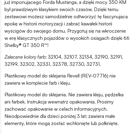
już imponującego Forda Mustanga, a dzięki mocy 350 KM
był prawdziwym klasykiem swoich czasów. Dzięki temu
zestawowi możesz samodzielnie odtworzyć tę fascynującą
epokę w historii motoryzacji i zabrać kawałek historii
wyścigów do swojego domu. Przygotuj się na wkroczenie
w erę klasycznych pojazdów o wysokich osiągach dzięki 66
Shelby® GT 350 R™!
Zalecane kolory farb
: 32104, 32107, 32134, 32190, 32191,
32199, 32302, 32331, 32378, 32730, 32731.
Plastikowy model do sklejania Revell (REV-07716) nie
zawiera w komplecie farb i kleju.
Plastikowy model do sklejania. Nie zawiera kleju, pędzelka
ani farbek. Instrukcja wewnątrz opakowania. Prosimy
zachować opakowanie w celach informacyjnych.
Nieodpowiednie dla dzieci poniżej 3 lat; zawiera małe
elementy, które mogą zostać wchłonięte lub połknięte.