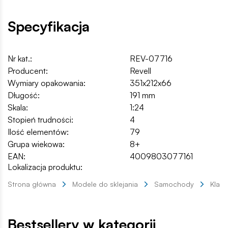
Specyfikacja
Nr kat.:
REV-07716
Producent:
Revell
Wymiary opakowania:
351x212x66
Długość:
191 mm
Skala:
1:24
Stopień trudności:
4
Ilość elementów:
79
Grupa wiekowa:
8+
EAN:
4009803077161
Lokalizacja produktu:
Strona główna
Modele do sklejania
Samochody
Klas
Bestsellery w kategorii