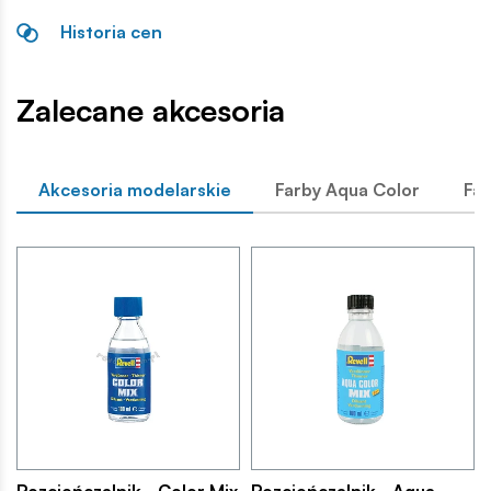
Historia cen
Zalecane akcesoria
Akcesoria modelarskie
Farby Aqua Color
Far
Rozcieńczalnik - Color Mix
Rozcieńczalnik - Aqua