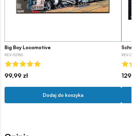
Big Boy Locomotive
Schne
REV-02165
REV-021
99,99 zł
129,9
Dodaj do koszyka