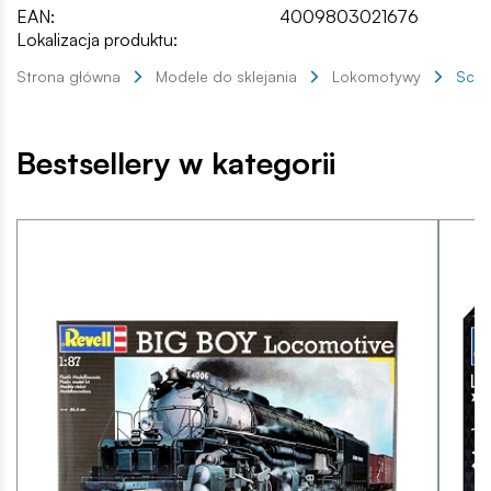
EAN:
4009803021676
Lokalizacja produktu:
Strona główna
Modele do sklejania
Lokomotywy
Schn
Bestsellery w kategorii