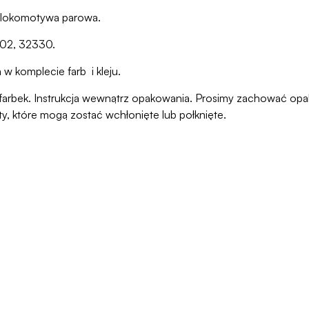
 lokomotywa parowa.
302, 32330.
 w komplecie farb i kleju.
ani farbek. Instrukcja wewnątrz opakowania. Prosimy zachować o
ty, które mogą zostać wchłonięte lub połknięte.