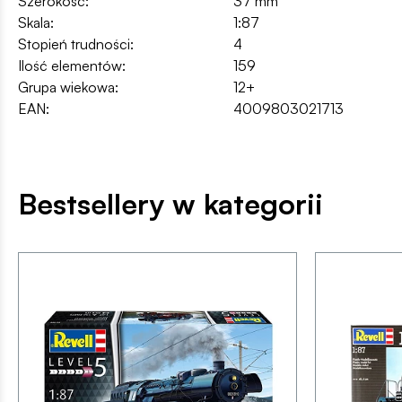
Szerokość:
37 mm
Skala:
1:87
Stopień trudności:
4
Ilość elementów:
159
Grupa wiekowa:
12+
EAN:
4009803021713
Bestsellery w kategorii