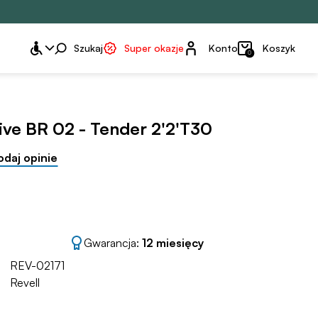
Konto
Szukaj
Super okazje
Konto
Koszyk
0
ve BR 02 - Tender 2'2'T30
odaj opinie
Gwarancja:
12 miesięcy
REV-02171
Revell