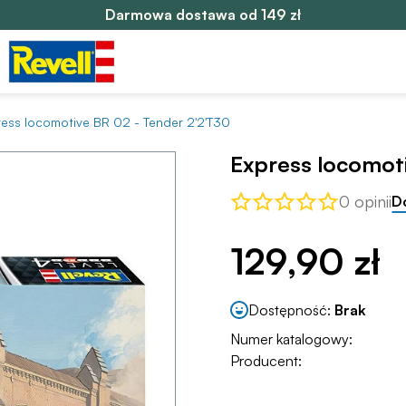
Darmowa dostawa od 149 zł
ress locomotive BR 02 - Tender 2'2'T30
Express locomoti
0 opinii
D
129,90 zł
Dostępność:
Brak
Numer katalogowy:
Producent: