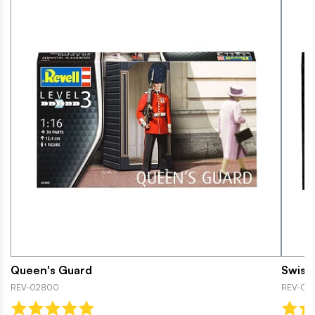
Queen's Guard
Swiss
REV-02800
REV-02