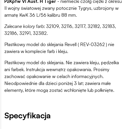
PzKpfw VI Ausf. H Tiger
- niemiecki czołg ciężki z okresu
II wojny światowej zwany potocznie Tygrys, uzbrojony w
armatę KwK 36 L/56 kalibru 88 mm.
Zalecane kolory farb
: 32109, 32116, 32117, 32182, 32183,
32186, 32191, 32382.
Plastikowy model do sklejania Revell ( REV-03262 ) nie
zawiera w komplecie farb i kleju.
Plastikowy model do sklejania. Nie zawiera kleju, pędzelka
ani farbek. Instrukcja wewnątrz opakowania. Prosimy
zachować opakowanie w celach informacyjnych.
Nieodpowiednie dla dzieci poniżej 3 lat; zawiera małe
elementy, które mogą zostać wchłonięte lub połknięte.
Specyfikacja