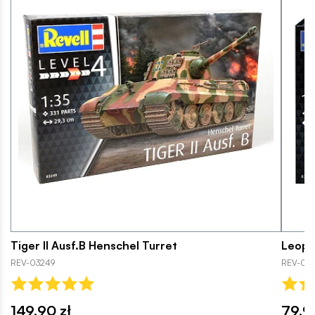
Tiger II Ausf.B Henschel Turret
Leopa
REV-03249
REV-03
149,90 zł
79,9