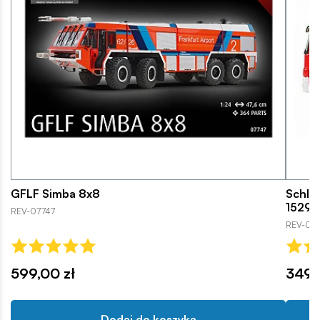
GFLF Simba 8x8
Schli
1529 
REV-07747
REV-07
599,00 zł
349,
Dodaj do koszyka