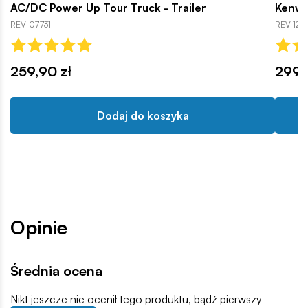
AC/DC Power Up Tour Truck - Trailer
Kenwo
REV-07731
REV-126
259,90 zł
299,
Dodaj do koszyka
Opinie
Średnia ocena
Nikt jeszcze nie ocenił tego produktu, bądź pierwszy