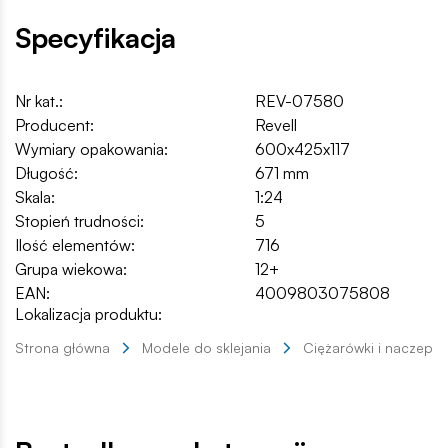
Specyfikacja
Nr kat.:
REV-07580
Producent:
Revell
Wymiary opakowania:
600x425x117
Długość:
671 mm
Skala:
1:24
Stopień trudności:
5
Ilość elementów:
716
Grupa wiekowa:
12+
EAN:
4009803075808
Lokalizacja produktu:
Strona główna
Modele do sklejania
Ciężarówki i naczepy