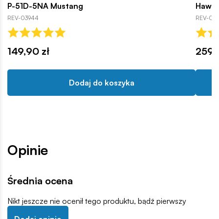
P-51D-5NA Mustang
Hawke
REV-03944
REV-038
149,90 zł
259,
Dodaj do koszyka
Opinie
Średnia ocena
Nikt jeszcze nie ocenił tego produktu, bądź pierwszy
Dodaj opinię