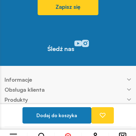
Zapisz się
Odwiedź nasz profil w serwisi
Odwiedź nasz profil w serw
Śledź nas
Informacje
Obsługa klienta
Produkty
Kontakt
Dodaj do koszyka
Nasze marki
Copyright © COBI SA
Realizacja:
Ideo