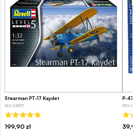
Stearman PT-17 Kaydet
P-47 
REV-03837
REV-03
199,90 zł
39,99