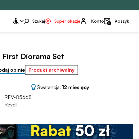
Konto
Szukaj
Super okazje
Konto
Koszyk
0
- First Diorama Set
odaj opinie
Produkt archiwalny
Gwarancja:
12 miesięcy
REV-05668
Revell