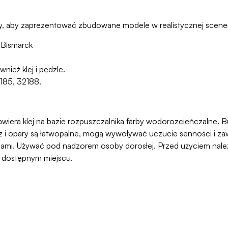
y, aby zaprezentować zbudowane modele w realistycznej sceneri
 Bismarck
ież klej i pędzle.
2185, 32188.
awiera klej na bazie rozpuszczalnika farby wodorozcieńczalne. But
 opary są łatwopalne, mogą wywoływać uczucie senności i zawr
ami. Używać pod nadzorem osoby dorosłej. Przed użyciem należy
o dostępnym miejscu.