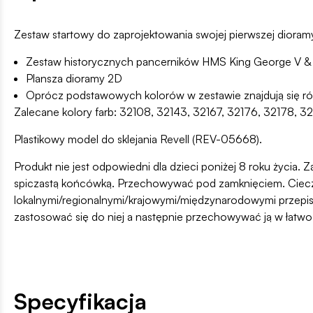
Zestaw startowy do zaprojektowania swojej pierwszej dioram
Zestaw historycznych pancerników HMS King George V &
Plansza dioramy 2D
Oprócz podstawowych kolorów w zestawie znajdują się równ
Zalecane kolory farb: 32108, 32143, 32167, 32176, 32178, 3
Plastikowy model do sklejania Revell (REV-05668).
Produkt nie jest odpowiedni dla dzieci poniżej 8 roku życia. Z
spiczastą końcówką. Przechowywać pod zamknięciem. Ciecz i
lokalnymi/regionalnymi/krajowymi/międzynarodowymi przepis
zastosować się do niej a następnie przechowywać ją w łatw
Specyfikacja