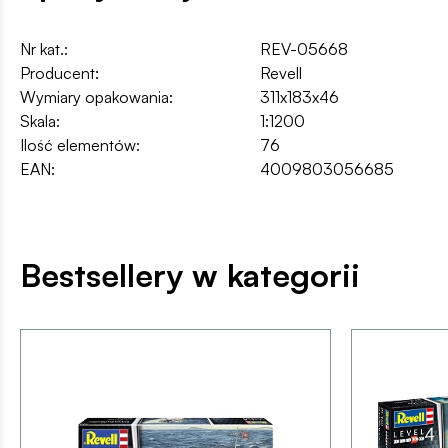
Nr kat.:
REV-05668
Producent:
Revell
Wymiary opakowania:
311x183x46
Skala:
1:1200
Ilość elementów:
76
EAN:
4009803056685
Bestsellery w kategorii