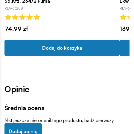
Sd.Kfz. 234/2 Puma
Lkw gl
REV-63288
REV-632
74,99 zł
139,9
Dodaj do koszyka
Opinie
Średnia ocena
Nikt jeszcze nie ocenił tego produktu, bądź pierwszy
Dodaj opinię