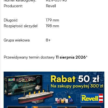
Numer katalogowy:
REV-63798
Producent:
Revell
Długość
179 mm
Rozpiętość skrzydeł
198 mm
Grupa wiekowa
8+
Przewidywany termin dostawy
11 sierpnia 2026
*