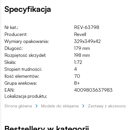
Specyfikacja
Nr kat.:
REV-63798
Producent:
Revell
Wymiary opakowania:
329x349x42
Długość:
179 mm
Rozpiętość skrzydeł:
198 mm
Skala:
1:72
Stopień trudności:
4
Ilość elementów:
70
Grupa wiekowa:
8+
EAN:
4009803637983
Lokalizacja produktu:
Strona główna
Modele do sklejania
Zestawy z akcesoriam
Bestsellery w kategorii