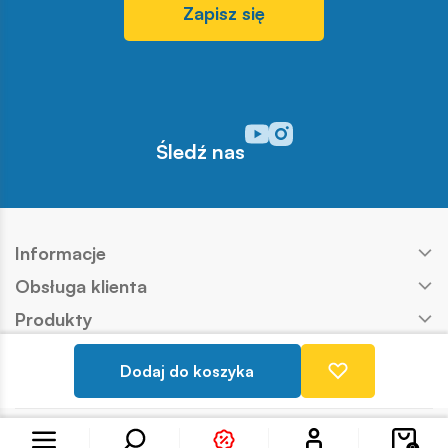
Zapisz się
Odwiedź nasz profil w serwisi
Odwiedź nasz profil w serw
Śledź nas
Informacje
Obsługa klienta
Produkty
Kontakt
Dodaj do koszyka
Nasze marki
Konto
Copyright © COBI SA
Realizacja:
Ideo