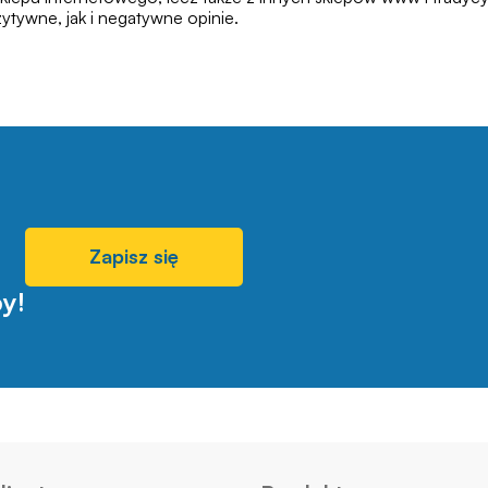
tywne, jak i negatywne opinie.
Zapisz się
y!