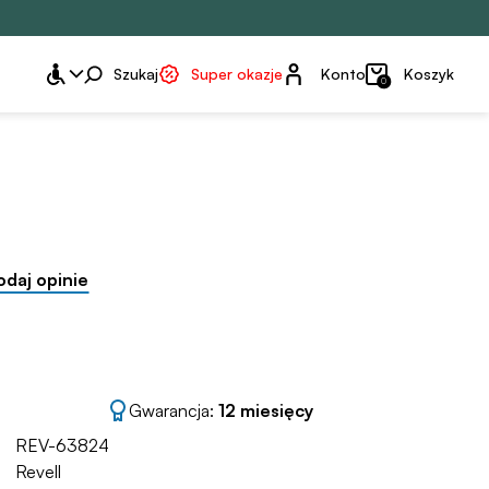
Konto
Szukaj
Super okazje
Konto
Koszyk
0
odaj opinie
Gwarancja:
12 miesięcy
REV-63824
Revell