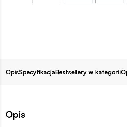
Opis
Specyfikacja
Bestsellery w kategorii
Op
Opis