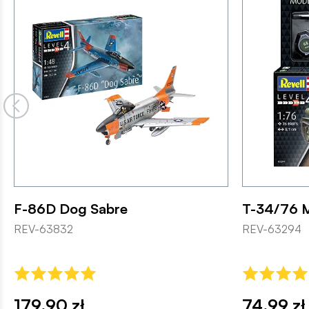
F-86D Dog Sabre
T-34/76 M
REV-63832
REV-63294
179,90 zł
74,99 zł