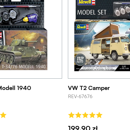
odell 1940
VW T2 Camper
REV-67676
199,90 zł