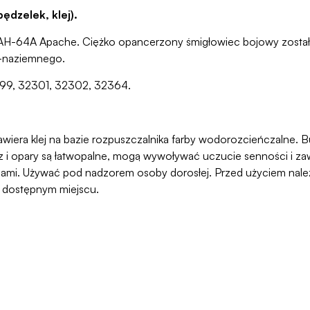
ędzelek, klej).
 AH-64A Apache. Ciężko opancerzony śmigłowiec bojowy został 
o-naziemnego.
2199, 32301, 32302, 32364.
awiera klej na bazie rozpuszczalnika farby wodorozcieńczalne. But
 opary są łatwopalne, mogą wywoływać uczucie senności i zawr
ami. Używać pod nadzorem osoby dorosłej. Przed użyciem należy
o dostępnym miejscu.