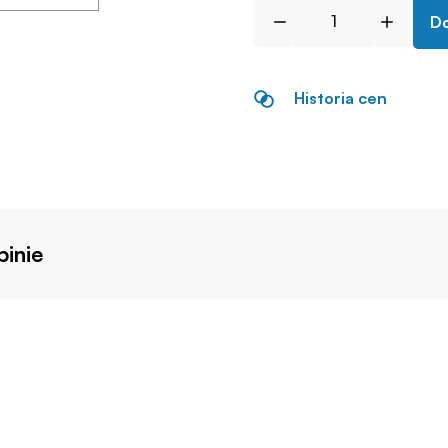
Do
Historia cen
inie