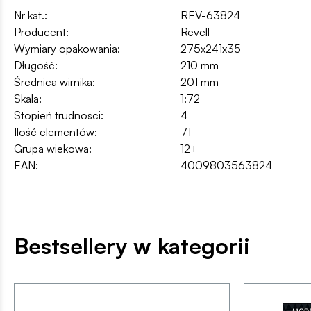
Nr kat.:
REV-63824
Producent:
Revell
Wymiary opakowania:
275x241x35
Długość:
210 mm
Średnica wirnika:
201 mm
Skala:
1:72
Stopień trudności:
4
Ilość elementów:
71
Grupa wiekowa:
12+
EAN:
4009803563824
Bestsellery w kategorii