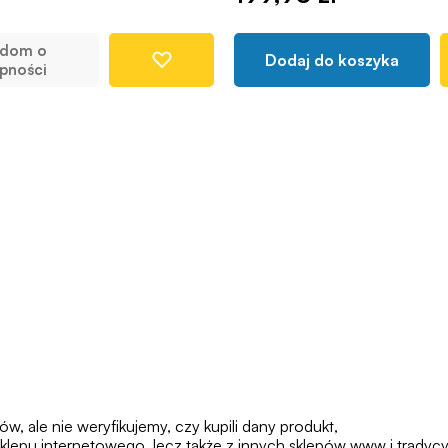
adom o
Dodaj do koszyka
pności
 ale nie weryfikujemy, czy kupili dany produkt,
klepu internetowego, lecz także z innych sklepów www i tradycy