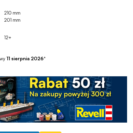
210 mm
201 mm
12+
awy
11 sierpnia 2026
*