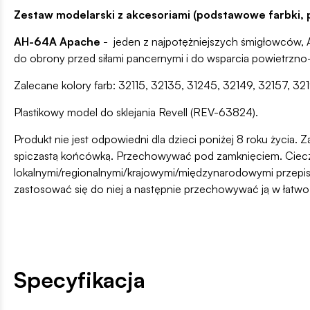
Zestaw modelarski z akcesoriami (podstawowe farbki, p
AH-64A Apache
- jeden z najpotężniejszych śmigłowców,
do obrony przed siłami pancernymi i do wsparcia powietrzn
Zalecane kolory farb: 32115, 32135, 31245, 32149, 32157, 3
Plastikowy model do sklejania Revell (REV-63824).
Produkt nie jest odpowiedni dla dzieci poniżej 8 roku życia. Z
spiczastą końcówką. Przechowywać pod zamknięciem. Ciecz i
lokalnymi/regionalnymi/krajowymi/międzynarodowymi przepis
zastosować się do niej a następnie przechowywać ją w łatw
Specyfikacja