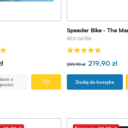
Speeder Bike - The Ma
REV-06786
ł
219,90 zł
259,90 zł
adom o
Dodaj do koszyka
pności