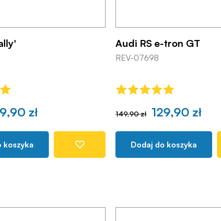
ally'
Audi RS e-tron GT
REV-07698
9,90 zł
129,90 zł
149,90 zł
o koszyka
Dodaj do koszyka