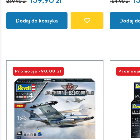
159,90 zł
15
239,90 zł
184,90 zł
Dodaj do koszyka
Dodaj d
Promocja -90,00 zł
Promocja