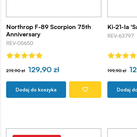
Northrop F-89 Scorpion 75th
Ki-21-Ia 'S
Anniversary
REV-63797
REV-05650
129,90 zł
12
219,90 zł
199,90 zł
Dodaj do koszyka
Dodaj d