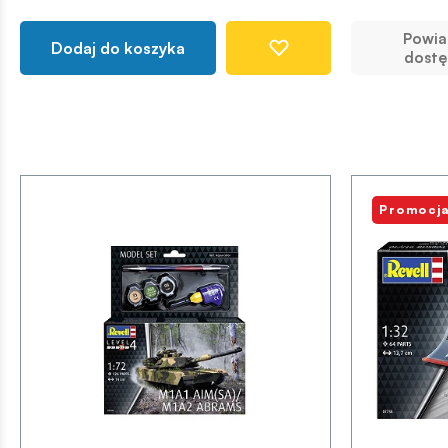
Powi
Dodaj do koszyka
dostę
Promocja