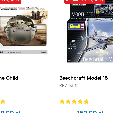
 -25,00 zł
Promocja -20,00 zł
he Child
Beechcraft Model 18
REV-63811