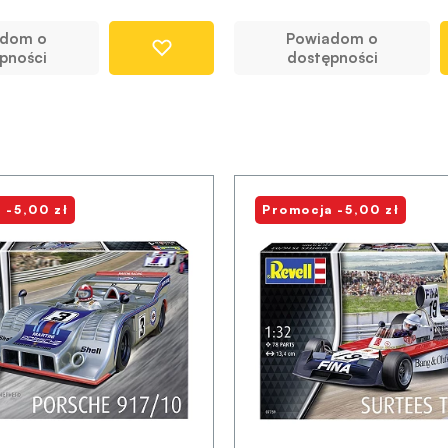
adom o
Powiadom o
pności
dostępności
 -5,00 zł
Promocja -5,00 zł