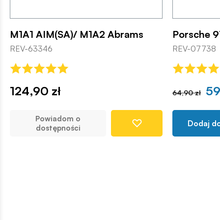
M1A1 AIM(SA)/ M1A2 Abrams
Porsche 9
REV-63346
REV-07738
124,90 zł
59
64,90 zł
Powiadom o
Dodaj d
dostępności