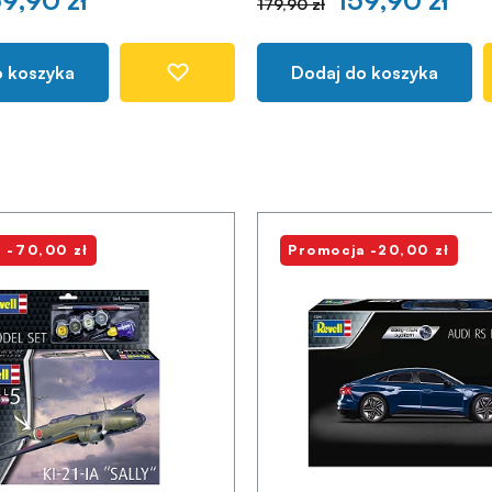
9,90 zł
159,90 zł
179,90 zł
o koszyka
Dodaj do koszyka
 -70,00 zł
Promocja -20,00 zł