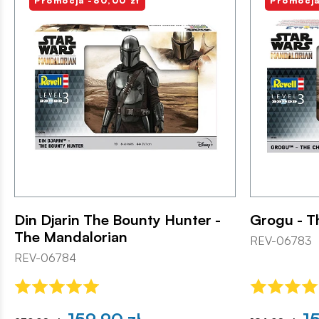
Promocja -80,00 zł
Promocja
Din Djarin The Bounty Hunter -
Grogu - T
The Mandalorian
REV-06783
REV-06784