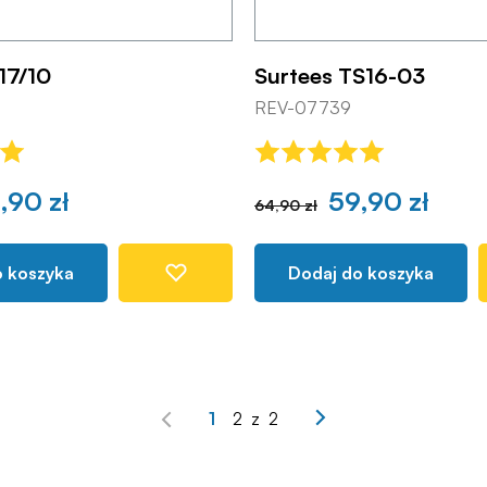
17/10
Surtees TS16-03
REV-07739
,90 zł
59,90 zł
64,90 zł
o koszyka
Dodaj do koszyka
1
2
z
2