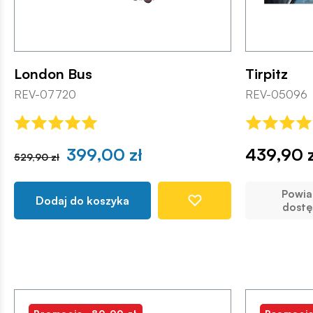
London Bus
Tirpitz
REV-07720
REV-05096
399,00 zł
439,90 z
529,90 zł
Powi
Dodaj do koszyka
dostę