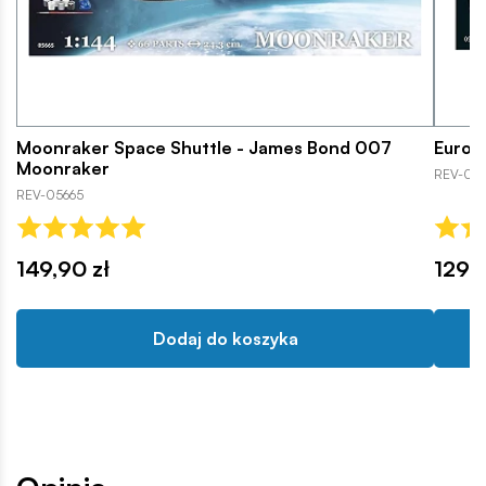
Moonraker Space Shuttle - James Bond 007
Euroc
Moonraker
REV-05
REV-05665
149,90 zł
129,9
Dodaj do koszyka