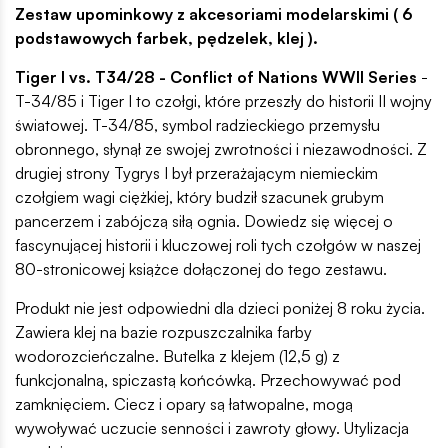
Zestaw upominkowy z akcesoriami modelarskimi ( 6
podstawowych farbek, pędzelek, klej ).
Tiger I vs. T34/28 - Conflict of Nations WWII Series
-
T-34/85 i Tiger I to czołgi, które przeszły do ​​historii II wojny
światowej. T-34/85, symbol radzieckiego przemysłu
obronnego, słynął ze swojej zwrotności i niezawodności. Z
drugiej strony Tygrys I był przerażającym niemieckim
czołgiem wagi ciężkiej, który budził szacunek grubym
pancerzem i zabójczą siłą ognia. Dowiedz się więcej o
fascynującej historii i kluczowej roli tych czołgów w naszej
80-stronicowej książce dołączonej do tego zestawu.
Produkt nie jest odpowiedni dla dzieci poniżej 8 roku życia.
Zawiera klej na bazie rozpuszczalnika farby
wodorozcieńczalne. Butelka z klejem (12,5 g) z
funkcjonalną, spiczastą końcówką. Przechowywać pod
zamknięciem. Ciecz i opary są łatwopalne, mogą
wywoływać uczucie senności i zawroty głowy. Utylizacja