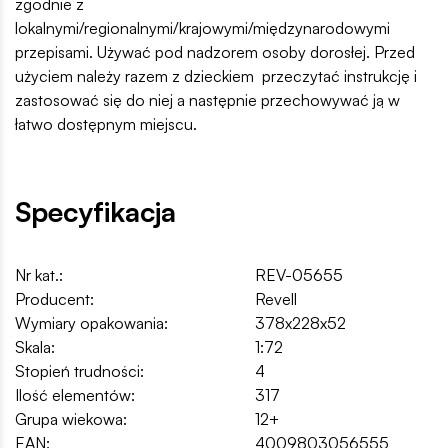
zgodnie z
lokalnymi/regionalnymi/krajowymi/międzynarodowymi
przepisami. Używać pod nadzorem osoby dorosłej. Przed
użyciem należy razem z dzieckiem przeczytać instrukcję i
zastosować się do niej a następnie przechowywać ją w
łatwo dostępnym miejscu.
Specyfikacja
Nr kat.:
REV-05655
Producent:
Revell
Wymiary opakowania:
378x228x52
Skala:
1:72
Stopień trudności:
4
Ilość elementów:
317
Grupa wiekowa:
12+
EAN:
4009803056555