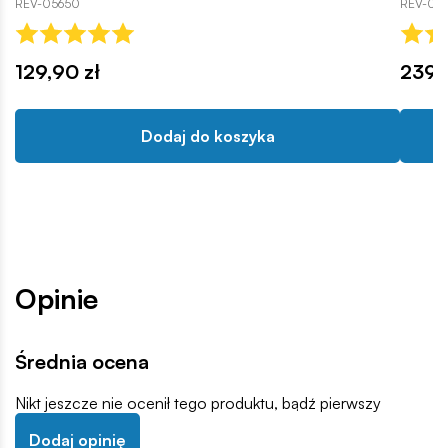
REV-05650
REV-05
129,90 zł
239,
Dodaj do koszyka
Opinie
Średnia ocena
Nikt jeszcze nie ocenił tego produktu, bądź pierwszy
Dodaj opinię