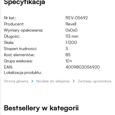
Specyfikacja
Nr kat.:
REV-05692
Producent:
Revell
Wymiary opakowania:
0x0x0
Długość:
113 mm
Skala:
1:1200
Stopień trudności:
3
Ilość elementów:
85
Grupa wiekowa:
10+
EAN:
4009803056920
Lokalizacja produktu:
Strona główna
Modele do sklejania
Zestawy upominkowe
Bestsellery w kategorii