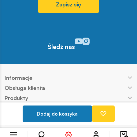
Zapisz się
Odwiedź nasz profil w serwisi
Odwiedź nasz profil w serw
Śledź nas
Informacje
Obsługa klienta
Produkty
Kontakt
Dodaj do koszyka
Nasze marki
Konto
Copyright © COBI SA
Realizacja:
Ideo