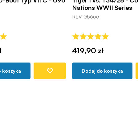
U-Boot Typ VII C - U96
Tiger I vs. T34/28 - Co
Nations WWII Series
REV-05655
ł
419,90 zł
o koszyka
Dodaj do koszyka