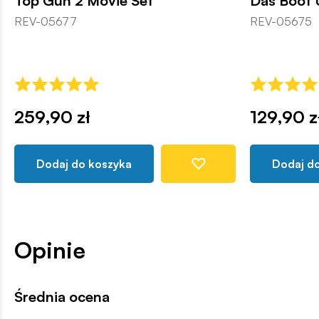
Top Gun 2 Movie Set
Das Boot 
REV-05677
REV-05675
259,90 zł
129,90 z
Dodaj do koszyka
Dodaj d
Opinie
Średnia ocena