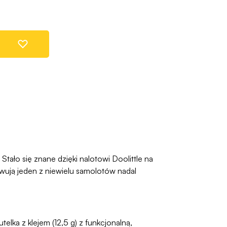
ało się znane dzięki nalotowi Doolittle na
rwują jeden z niewielu samolotów nadal
elka z klejem (12,5 g) z funkcjonalną,