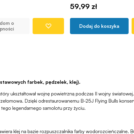
59,99 zł
adom o
Dodaj do koszyka
pności
tawowych farbek, pędzelek, klej).
 ukształtował wojnę powietrzną podczas II wojny światowej. St
a przełomowa. Dzięki odrestaurowanemu B-25J Flying Bulls konse
 tego legendarnego samolotu przy życiu.
awiera klej na bazie rozpuszczalnika farby wodorozcieńczalne. But