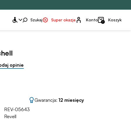
Konto
Szukaj
Super okazje
Konto
Koszyk
0
hell
odaj opinie
Gwarancja:
12 miesięcy
REV-05643
Revell