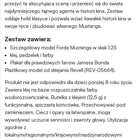
przeżyć tę ekscytującą scenę i przenieść się do świata
najsłynniejszego tajnego agenta w historii kina. Zestaw
oddaje hołd klasyce i pozwala wziąć kawałek historii kina w
swoje ręce i zbudować własnego Mustanga.
Zestaw zawiera:
Szczegółowy model Forda Mustanga w skali 1:25
klej, pędzelek i farby
Plakat dla prawdziwych fanów Jamesa Bonda
Plastikowy model od sklejania Revell (REV-05664).
Produkt nie jest odpowiedni dla dzieci poniżej 8 roku życia.
Zawiera klej na bazie rozpuszczalnika farby
wodorozcieńczalne. Butelka z klejem (12,5 g) z
funkcjonalną, spiczastą końcówką. Przechowywać pod
zamknięciem. Ciecz i opary są łatwopalne, mogą
wywoływać uczucie senności i zawroty głowy. Utylizacja
zgodnie z
lokalnymi/regionalnymi/krajowymi/międzynarodowymi