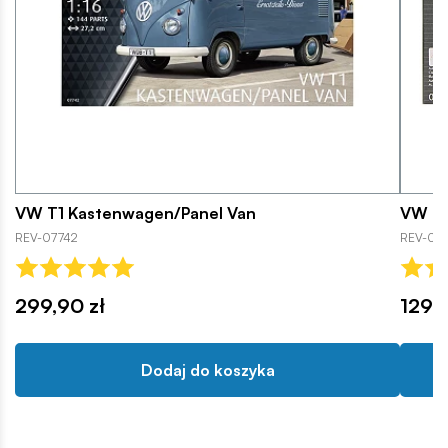
VW T1 Kastenwagen/Panel Van
VW Go
REV-07742
REV-07
299,90 zł
129,9
Dodaj do koszyka