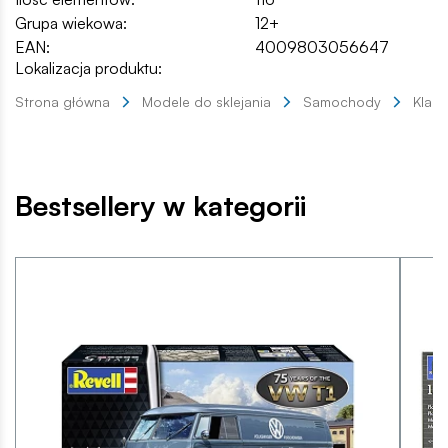
Grupa wiekowa:
12+
EAN:
4009803056647
Lokalizacja produktu:
Strona główna
Modele do sklejania
Samochody
Klas
Bestsellery w kategorii