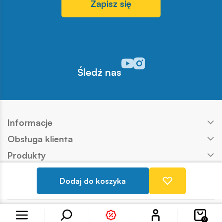
Zapisz się
Odwiedź nasz profil w serwisi
Odwiedź nasz profil w serw
Śledź nas
Informacje
Obsługa klienta
Produkty
Kontakt
Dodaj do koszyka
Nasze marki
Konto
Copyright © COBI SA
Realizacja:
Ideo
0