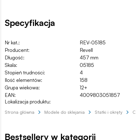
Specyfikacja
Nr kat.:
REV-05185
Producent:
Revell
Długość:
457 mm
Skala:
05185
Stopień trudności:
4
Ilość elementów:
158
Grupa wiekowa:
12+
EAN:
4009803051857
Lokalizacja produktu:
Strona główna
Modele do sklejania
Statki i okręty
Okr
Bestsellery w kategorii