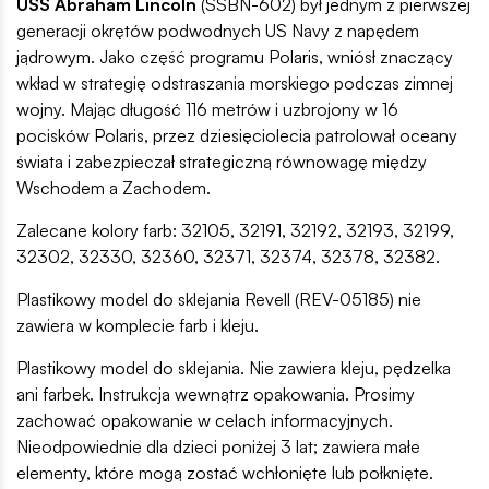
USS Abraham Lincoln
(SSBN-602) był jednym z pierwszej
generacji okrętów podwodnych US Navy z napędem
jądrowym. Jako część programu Polaris, wniósł znaczący
wkład w strategię odstraszania morskiego podczas zimnej
wojny. Mając długość 116 metrów i uzbrojony w 16
pocisków Polaris, przez dziesięciolecia patrolował oceany
świata i zabezpieczał strategiczną równowagę między
Wschodem a Zachodem.
Zalecane kolory farb: 32105, 32191, 32192, 32193, 32199,
32302, 32330, 32360, 32371, 32374, 32378, 32382.
Plastikowy model do sklejania Revell (REV-05185) nie
zawiera w komplecie farb i kleju.
Plastikowy model do sklejania. Nie zawiera kleju, pędzelka
ani farbek. Instrukcja wewnątrz opakowania. Prosimy
zachować opakowanie w celach informacyjnych.
Nieodpowiednie dla dzieci poniżej 3 lat; zawiera małe
elementy, które mogą zostać wchłonięte lub połknięte.