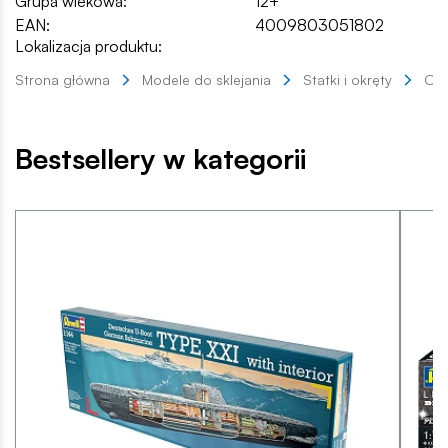
Grupa wiekowa:
12+
EAN:
4009803051802
Lokalizacja produktu:
Strona główna
Modele do sklejania
Statki i okręty
Okr
Bestsellery w kategorii