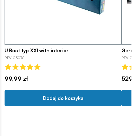
U Boat typ XXI with interior
Germa
REV-05078
REV-051
99,99 zł
529,
Dodaj do koszyka