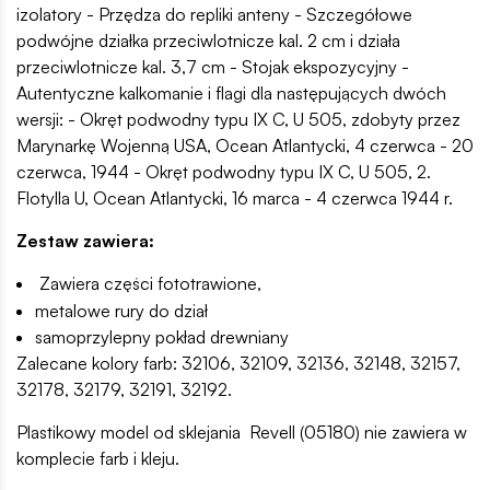
izolatory - Przędza do repliki anteny - Szczegółowe
podwójne działka przeciwlotnicze kal. 2 cm i działa
przeciwlotnicze kal. 3,7 cm - Stojak ekspozycyjny -
Autentyczne kalkomanie i flagi dla następujących dwóch
wersji: - Okręt podwodny typu IX C, U 505, zdobyty przez
Marynarkę Wojenną USA, Ocean Atlantycki, 4 czerwca - 20
czerwca, 1944 - Okręt podwodny typu IX C, U 505, 2.
Flotylla U, Ocean Atlantycki, 16 marca - 4 czerwca 1944 r.
Zestaw zawiera:
Zawiera części fototrawione,
metalowe rury do dział
samoprzylepny pokład drewniany
Zalecane kolory farb: 32106, 32109, 32136, 32148, 32157,
32178, 32179, 32191, 32192.
Plastikowy model od sklejania Revell (05180) nie zawiera w
komplecie farb i kleju.