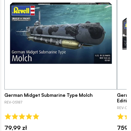
German Midget Submarine Type Molch
Germa
Editio
REV-05187
REV-05
79,99 zł
759,