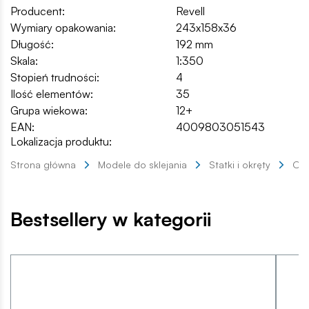
Producent:
Revell
Wymiary opakowania:
243x158x36
Długość:
192 mm
Skala:
1:350
Stopień trudności:
4
Ilość elementów:
35
Grupa wiekowa:
12+
EAN:
4009803051543
Lokalizacja produktu:
Strona główna
Modele do sklejania
Statki i okręty
Okr
Bestsellery w kategorii