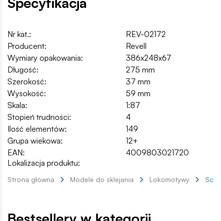
Specyfikacja
Nr kat.:
REV-02172
Producent:
Revell
Wymiary opakowania:
386x248x67
Długość:
275 mm
Szerokość:
37 mm
Wysokość:
59 mm
Skala:
1:87
Stopień trudności:
4
Ilość elementów:
149
Grupa wiekowa:
12+
EAN:
4009803021720
Lokalizacja produktu:
Strona główna
Modele do sklejania
Lokomotywy
Schn
Bestsellery w kategorii