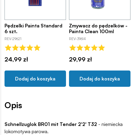
Pędzelki Painta Standard
Zmywacz do pędzelków -
6 szt.
Painta Clean 100ml
REV-29621
REV-39614
24,99 zł
29,99 zł
Dodaj do koszyka
Dodaj do koszyka
Opis
Schnellzuglok BR01 mit Tender 2'2' T32
- niemiecka
lokomotywa parowa.