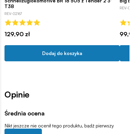
Schnellzuglokomotive BR 18 505 z Tender 2'3'
Big B
T38
REV-021
REV-02167
129,90 zł
99,9
Dodaj do koszyka
Opinie
Średnia ocena
Nikt jeszcze nie ocenił tego produktu, bądź pierwszy