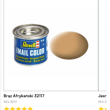
Brąz Afrykański 32117
Jasno
REV-32117
REV-321