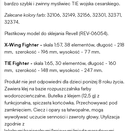
bardzo szybki i zwinny myśliwiec TIE wojska cesarskiego.
Zalecane kolory farb
: 32106, 32149, 32156, 32301, 32371,
32374.
Plastikowy model do sklejania Revell (REV-06054).
X-Wing Fighter -
skala 1:57, 38 elementów, długość - 218
mm, szerokość - 196 mm, wysokość - 77 mm.
TIE Fighter -
skala 1:65, 30 elementów, długość - 160
mm, szerokość - 148 mm, wysokość - 247 mm.
Produkt nie jest odpowiedni dla dzieci poniżej 8 roku życia.
Zawiera klej na bazie rozpuszczalnika farby
wodorozcieńczalne. Butelka z klejem (12,5 g) z
funkcjonalną, spiczastą końcówką. Przechowywać pod
zamknięciem. Ciecz i opary są łatwopalne, mogą
wywoływać uczucie senności i zawroty głowy. Utylizacja
zgodnie z
lokalnymi/regionalnymi/krajowymi/międzynarodowymi