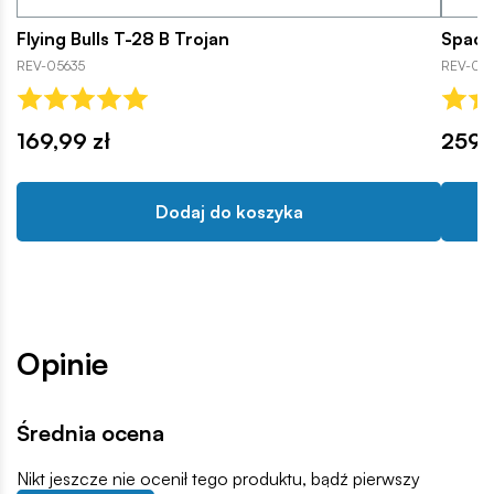
Flying Bulls T-28 B Trojan
Space
REV-05635
REV-056
169,99 zł
259,
Dodaj do koszyka
Opinie
Średnia ocena
Nikt jeszcze nie ocenił tego produktu, bądź pierwszy