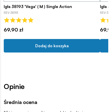
Igła 38193 'Vega' ( M ) Single Action
Igła 38
REV-38193
REV-381
69,90 zł
69,9
Dodaj do koszyka
Opinie
Średnia ocena