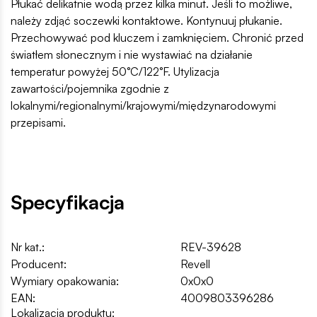
Płukać delikatnie wodą przez kilka minut. Jeśli to możliwe,
należy zdjąć soczewki kontaktowe. Kontynuuj płukanie.
Przechowywać pod kluczem i zamknięciem. Chronić przed
światłem słonecznym i nie wystawiać na działanie
temperatur powyżej 50°C/122°F. Utylizacja
zawartości/pojemnika zgodnie z
lokalnymi/regionalnymi/krajowymi/międzynarodowymi
przepisami.
Specyfikacja
Nr kat.:
REV-39628
Producent:
Revell
Wymiary opakowania:
0x0x0
EAN:
4009803396286
Lokalizacja produktu: