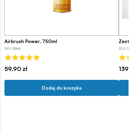
Airbrush Power, 750ml
Zesta
REV-39661
REV-391
59,90 zł
139,9
Dodaj do koszyka