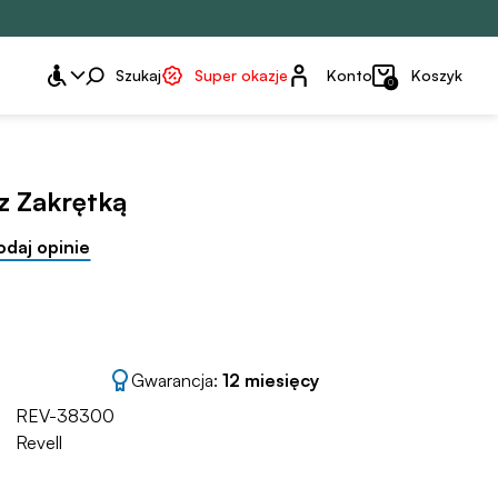
Konto
Szukaj
Super okazje
Konto
Koszyk
0
z Zakrętką
odaj opinie
Gwarancja:
12 miesięcy
REV-38300
Revell