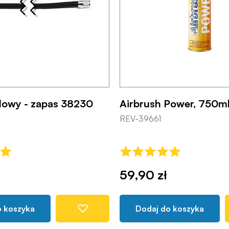
owy - zapas 38230
Airbrush Power, 750m
REV-39661
59,90 zł
o koszyka
Dodaj do koszyka