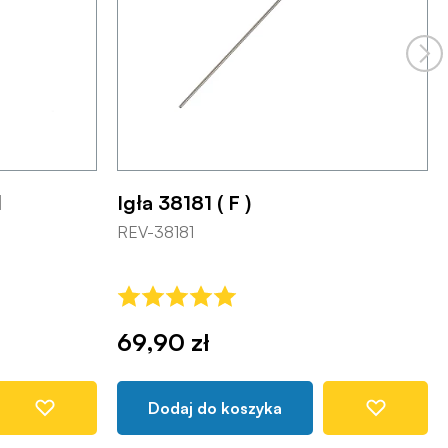
l
Igła 38181 ( F )
REV-38181
69,90 zł
Dodaj do koszyka