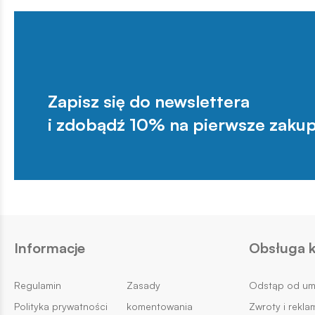
Zapisz się do newslettera
i zdobądź 10% na pierwsze zakup
Informacje
Obsługa k
Regulamin
Zasady
Odstąp od u
Polityka prywatności
komentowania
Zwroty i rekla