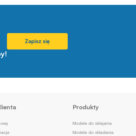
Zapisz się
y!
lienta
Produkty
mowy
Modele do sklejania
macje
Modele do składania