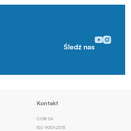
Odwiedź nasz prof
Odwiedź nasz p
Śledź nas
Kontakt
COBI SA
ISO 9001:2015