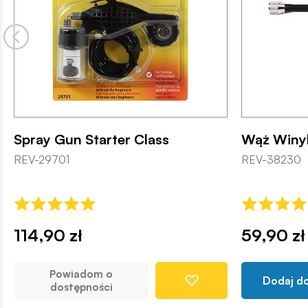
Spray Gun Starter Class
Wąż Winyl
REV-29701
REV-38230
114,90 zł
59,90 zł
Powiadom o
Dodaj d
dostępności