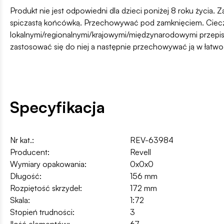
Produkt nie jest odpowiedni dla dzieci poniżej 8 roku życia. Z
spiczastą końcówką. Przechowywać pod zamknięciem. Ciecz i
lokalnymi/regionalnymi/krajowymi/międzynarodowymi przepis
zastosować się do niej a następnie przechowywać ją w łatw
Specyfikacja
Nr kat.:
REV-63984
Producent:
Revell
Wymiary opakowania:
0x0x0
Długość:
156 mm
Rozpiętość skrzydeł:
172 mm
Skala:
1:72
Stopień trudności:
3
Ilość elementów:
67