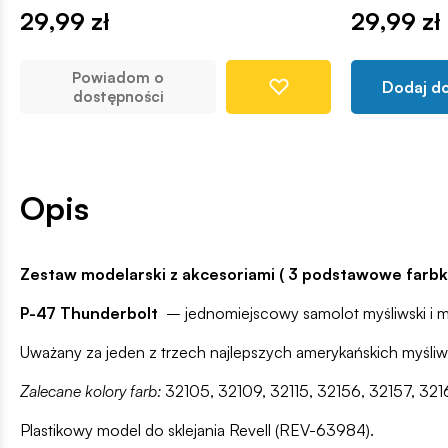
29,99 zł
29,99 zł
Powiadom o
Dodaj d
dostępności
Opis
Zestaw modelarski z akcesoriami ( 3 podstawowe farbki,
P-47 Thunderbolt
– jednomiejscowy samolot myśliwski i 
Uważany za jeden z trzech najlepszych amerykańskich myśliw
Zalecane kolory farb:
32105, 32109, 32115, 32156, 32157, 321
Plastikowy model do sklejania Revell (REV-63984).