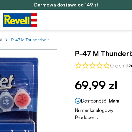
Darmowa dostawa od 149 zł
i
P-47 M Thunderbolt
P-47 M Thunderb
0 opinii
D
69,99 zł
Dostępność:
Mała
Numer katalogowy:
Producent: