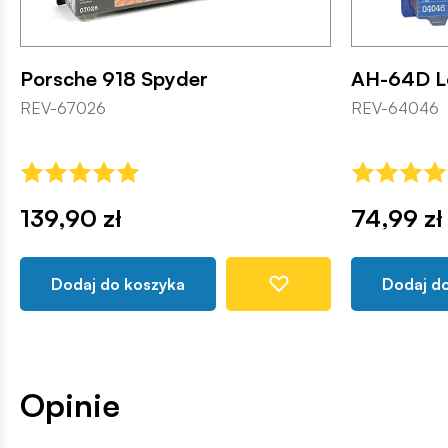
Porsche 918 Spyder
AH-64D L
REV-67026
REV-64046
139,90 zł
74,99 zł
Dodaj do koszyka
Dodaj d
Opinie