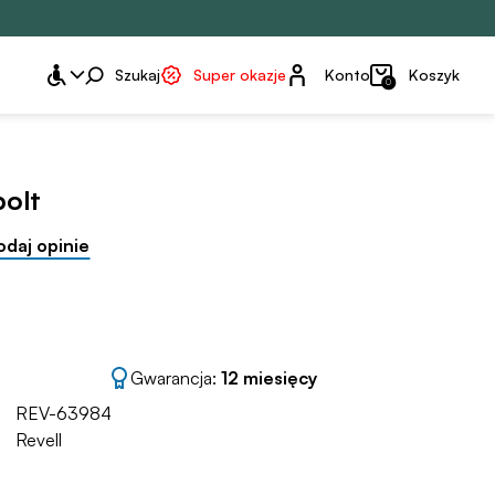
Konto
Szukaj
Super okazje
Konto
Koszyk
0
olt
odaj opinie
Gwarancja:
12 miesięcy
REV-63984
Revell