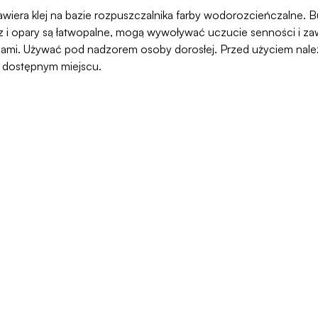
awiera klej na bazie rozpuszczalnika farby wodorozcieńczalne. But
 opary są łatwopalne, mogą wywoływać uczucie senności i zawr
ami. Używać pod nadzorem osoby dorosłej. Przed użyciem należy
o dostępnym miejscu.