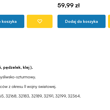
59,99 zł
o koszyka
Dodaj do koszyka
 pędzelek, klej ).
myśliwsko-szturmowy.
ców z okresu II wojny światowej.
65, 32168, 32183, 32189, 32191, 32199, 32364.