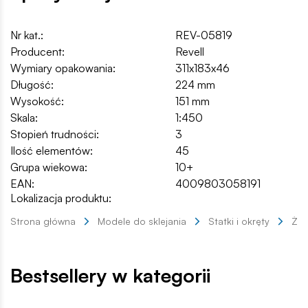
Nr kat.:
REV-05819
Producent:
Revell
Wymiary opakowania:
311x183x46
Długość:
224 mm
Wysokość:
151 mm
Skala:
1:450
Stopień trudności:
3
Ilość elementów:
45
Grupa wiekowa:
10+
EAN:
4009803058191
Lokalizacja produktu:
Strona główna
Modele do sklejania
Statki i okręty
Żag
Bestsellery w kategorii