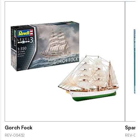
Gorch Fock
Spani
REV-05432
REV-05