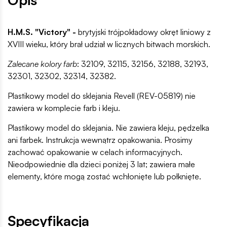
H.M.S. "Victory"
-
brytyjski trójpokładowy okręt liniowy z
XVIII wieku, który brał udział w licznych bitwach morskich.
Zalecane kolory farb
: 32109, 32115, 32156, 32188, 32193,
32301, 32302, 32314, 32382.
Plastikowy model do sklejania Revell (REV-05819) nie
zawiera w komplecie farb i kleju.
Plastikowy model do sklejania. Nie zawiera kleju, pędzelka
ani farbek. Instrukcja wewnątrz opakowania. Prosimy
zachować opakowanie w celach informacyjnych.
Nieodpowiednie dla dzieci poniżej 3 lat; zawiera małe
elementy, które mogą zostać wchłonięte lub połknięte.
Specyfikacja