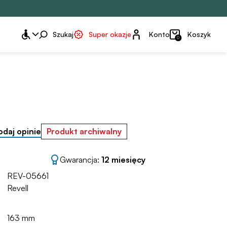
Konto
Szukaj
Super okazje
Konto
Koszyk
0
odaj opinie
Produkt archiwalny
Gwarancja:
12 miesięcy
REV-05661
Revell
163 mm