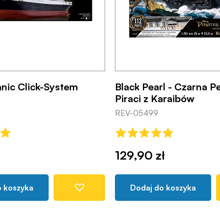
anic Click-System
Black Pearl - Czarna Pe
Piraci z Karaibów
REV-05499
129,90 zł
o koszyka
Dodaj do koszyka