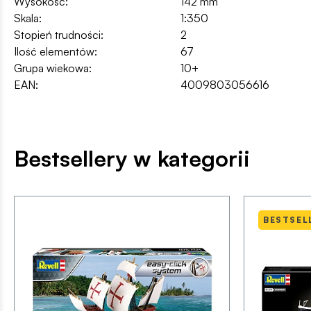
Wysokość:
142 mm
Skala:
1:350
Stopień trudności:
2
Ilość elementów:
67
Grupa wiekowa:
10+
EAN:
4009803056616
Bestsellery w kategorii
BESTSEL