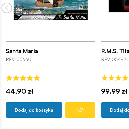
Santa Maria
R.M.S. Tit
REV-05660
REV-05497
44,90 zł
99,99 zł
Dodaj do koszyka
Dodaj d