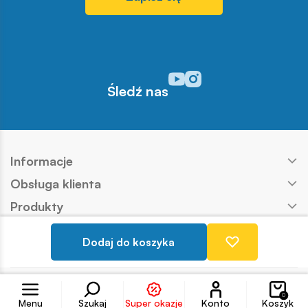
Odwiedź nasz profil w serwisi
Odwiedź nasz profil w serw
Śledź nas
Informacje
Obsługa klienta
Produkty
Kontakt
Dodaj do koszyka
Nasze marki
Konto
Copyright © COBI SA
Realizacja:
Ideo
0
Menu
Szukaj
Super okazje
Konto
Koszyk