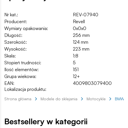
Nr kat.:
REV-07940
Producent:
Revell
Wymiary opakowania:
0x0x0
Długość:
256 mm
Szerokość:
124 mm
Wysokość:
223 mm
Skala:
1:8
Stopień trudności:
5
Ilość elementów:
151
Grupa wiekowa:
12+
EAN:
4009803079400
Lokalizacja produktu:
Strona główna
Modele do sklejania
Motocykle
BMW R7
Bestsellery w kategorii