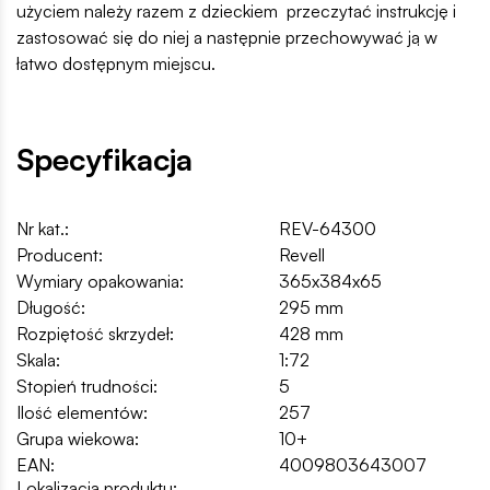
użyciem należy razem z dzieckiem przeczytać instrukcję i
zastosować się do niej a następnie przechowywać ją w
łatwo dostępnym miejscu.
Specyfikacja
Nr kat.:
REV-64300
Producent:
Revell
Wymiary opakowania:
365x384x65
Długość:
295 mm
Rozpiętość skrzydeł:
428 mm
Skala:
1:72
Stopień trudności:
5
Ilość elementów:
257
Grupa wiekowa:
10+
EAN:
4009803643007
Lokalizacja produktu: