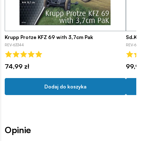
Krupp Protze KFZ 69 with 3,7cm Pak
Sd.Kf
REV-63344
REV-633
74,99 zł
99,9
Dodaj do koszyka
Opinie