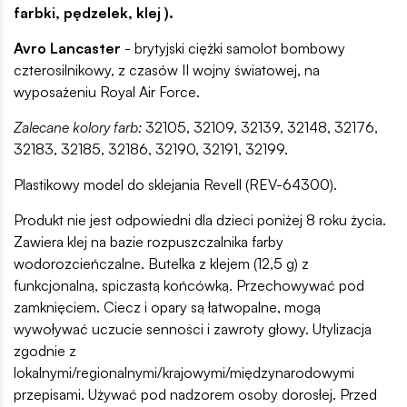
farbki, pędzelek, klej ).
Avro Lancaster
- brytyjski ciężki samolot bombowy
czterosilnikowy, z czasów II wojny światowej, na
wyposażeniu Royal Air Force.
Zalecane kolory farb:
32105, 32109, 32139, 32148, 32176,
32183, 32185, 32186, 32190, 32191, 32199.
Plastikowy model do sklejania Revell (REV-64300).
Produkt nie jest odpowiedni dla dzieci poniżej 8 roku życia.
Zawiera klej na bazie rozpuszczalnika farby
wodorozcieńczalne. Butelka z klejem (12,5 g) z
funkcjonalną, spiczastą końcówką. Przechowywać pod
zamknięciem. Ciecz i opary są łatwopalne, mogą
wywoływać uczucie senności i zawroty głowy. Utylizacja
zgodnie z
lokalnymi/regionalnymi/krajowymi/międzynarodowymi
przepisami. Używać pod nadzorem osoby dorosłej. Przed