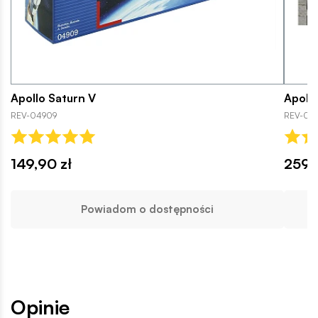
Apollo Saturn V
Apollo
REV-04909
REV-037
149,90 zł
259,
Powiadom o dostępności
Opinie