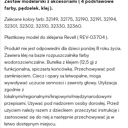
Zestaw modelarski z akcesoriami ( 4 podstawowe
farby, pędzelek, klej ).
Zalecane kolory farb
: 32149, 32175, 32190, 32191, 32194,
32301, 32302, 32310, 32330, 32360.
Plastikowy model do sklejania Revell ( REV-03704 ).
Produkt nie jest odpowiedni dla dzieci poniżej 8 roku życia.
Zawiera klej na bazie rozpuszczalnika farby
wodorozcieńczalne. Butelka z klejem (12,5 g) z
funkcjonalną, spiczastą końcówką. Przechowywać pod
zamknięciem. Ciecz i opary są łatwopalne, mogą
wywoływać uczucie senności i zawroty głowy. Utylizacja
zgodnie z
lokalnymi/regionalnymi/krajowymi/międzynarodowymi
przepisami. Używać pod nadzorem osoby dorosłej. Przed
użyciem należy razem z dzieckiem przeczytać instrukcję i
zastosować się do niej a następnie przechowywać ją w
łatwo dostępnym miejscu.