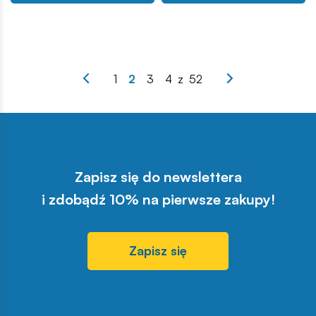
1
2
3
4
z
52
Zapisz się do newslettera
i zdobądź 10% na pierwsze zakupy!
Zapisz się