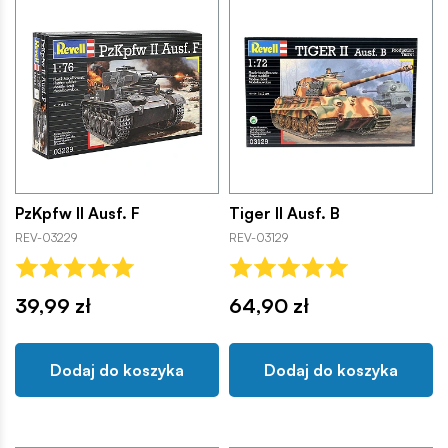
PzKpfw II Ausf. F
Tiger II Ausf. B
REV-03229
REV-03129
39,99 zł
64,90 zł
Dodaj do koszyka
Dodaj do koszyka