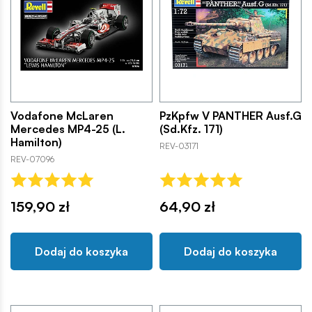
Vodafone McLaren
PzKpfw V PANTHER Ausf.G
Mercedes MP4-25 (L.
(Sd.Kfz. 171)
Hamilton)
REV-03171
REV-07096
159,90 zł
64,90 zł
Dodaj do koszyka
Dodaj do koszyka