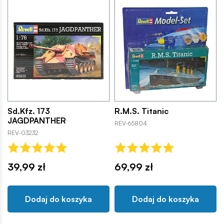
Sd.Kfz. 173
R.M.S. Titanic
JAGDPANTHER
REV-65804
REV-03232
39,99 zł
69,99 zł
Dodaj do koszyka
Dodaj do koszyka