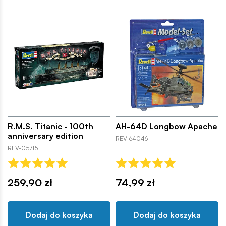
R.M.S. Titanic - 100th
AH-64D Longbow Apache
anniversary edition
REV-64046
REV-05715
259,90 zł
74,99 zł
Dodaj do koszyka
Dodaj do koszyka