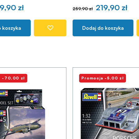
9,90 zł
219,90 zł
259,90 zł
o koszyka
Dodaj do koszyka
 -70,00 zł
Promocja -5,00 zł