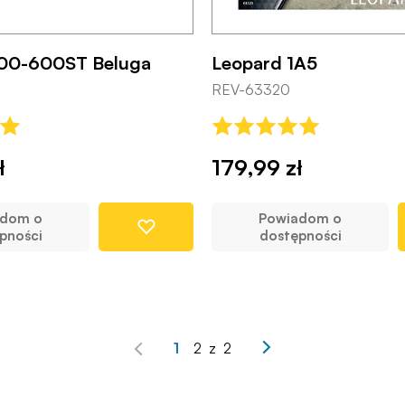
300-600ST Beluga
Leopard 1A5
REV-63320
ł
179,99 zł
adom o
Powiadom o
pności
dostępności
1
2
z
2