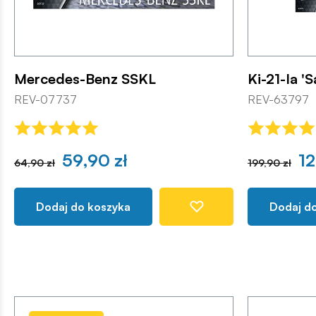
Mercedes-Benz SSKL
Ki-21-Ia 'S
REV-07737
REV-63797
59,90 zł
12
64,90 zł
199,90 zł
Dodaj do koszyka
Dodaj d