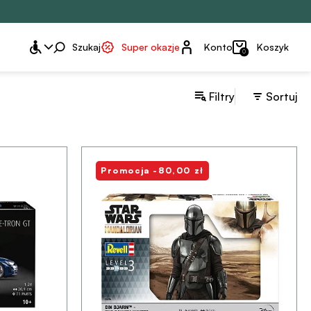
Konto
Szukaj
Super okazje
Konto
Koszyk
0
Filtry
Sortuj
Promocja -80,00 zł