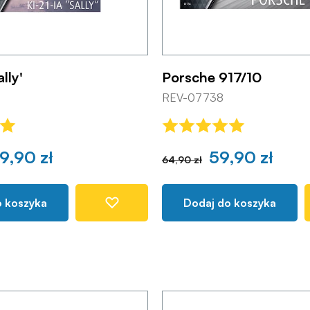
ally'
Porsche 917/10
REV-07738
9,90 zł
59,90 zł
64,90 zł
o koszyka
Dodaj do koszyka