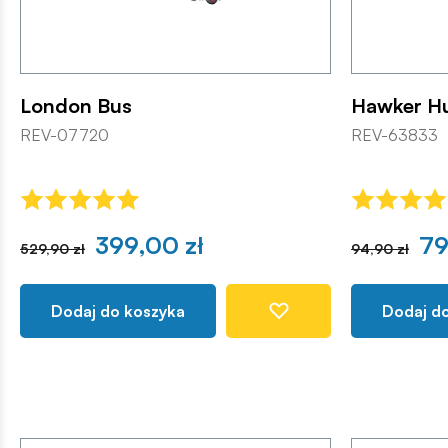
London Bus
Hawker H
REV-07720
REV-63833
399,00 zł
79
529,90 zł
94,90 zł
Dodaj do koszyka
Dodaj d