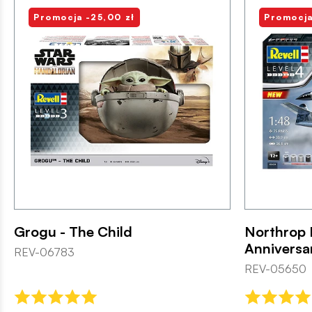
Promocja -25,00 zł
Promocja
Grogu - The Child
Northrop 
Anniversa
REV-06783
REV-05650