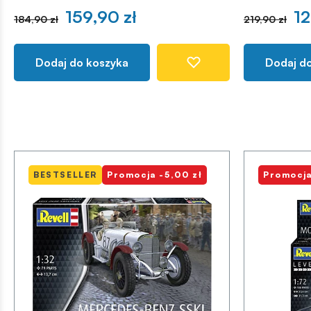
159,90 zł
12
184,90 zł
219,90 zł
Dodaj do koszyka
Dodaj d
BESTSELLER
Promocja -5,00 zł
Promocja