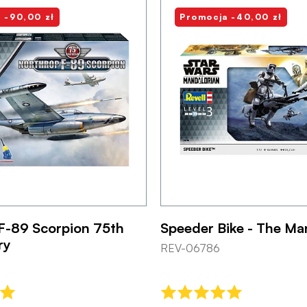
 -90,00 zł
Promocja -40,00 zł
F-89 Scorpion 75th
Speeder Bike - The Ma
ry
REV-06786